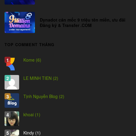
Dynadot cán mốc 9 triệu tên miền, ưu đãi
Đăng ký & Transfer .COM
TOP COMMENT THÁNG
Kome (6)
LE MINH TIEN (2)
Tịnh Nguyễn Blog (2)
khoai (1)
Kindy (1)