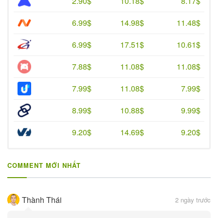
2.90$
10.18$
8.17$
6.99$
14.98$
11.48$
6.99$
17.51$
10.61$
7.88$
11.08$
11.08$
7.99$
11.08$
7.99$
8.99$
10.88$
9.99$
9.20$
14.69$
9.20$
COMMENT MỚI NHẤT
Thành Thái
2 ngày trước