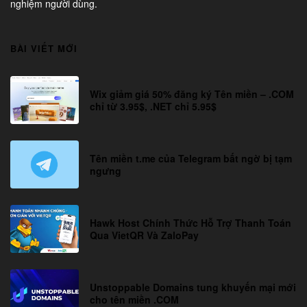
nghiệm người dùng.
BÀI VIẾT MỚI
Wix giảm giá 50% đăng ký Tên miền – .COM
chỉ từ 3.95$, .NET chỉ 5.95$
Tên miền t.me của Telegram bất ngờ bị tạm
ngưng
Hawk Host Chính Thức Hỗ Trợ Thanh Toán
Qua VietQR Và ZaloPay
Unstoppable Domains tung khuyến mại mới
cho tên miền .COM