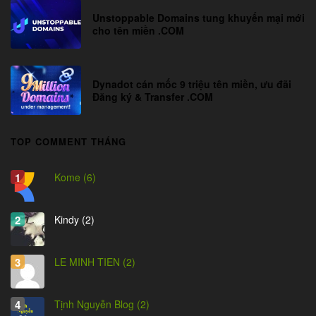
Unstoppable Domains tung khuyến mại mới
cho tên miền .COM
Dynadot cán mốc 9 triệu tên miền, ưu đãi
Đăng ký & Transfer .COM
TOP COMMENT THÁNG
Kome (6)
Kindy (2)
LE MINH TIEN (2)
Tịnh Nguyễn Blog (2)