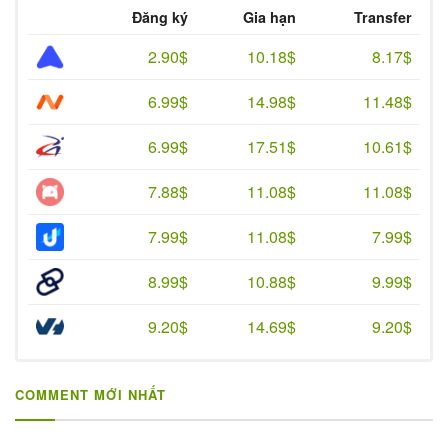
Đăng ký
Gia hạn
Transfer
2.90$
10.18$
8.17$
6.99$
14.98$
11.48$
6.99$
17.51$
10.61$
7.88$
11.08$
11.08$
7.99$
11.08$
7.99$
8.99$
10.88$
9.99$
9.20$
14.69$
9.20$
COMMENT MỚI NHẤT