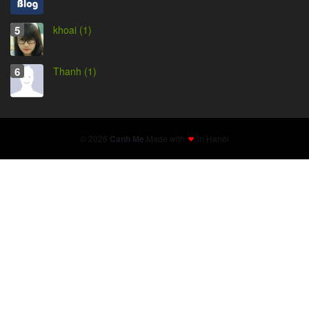
khoai (1)
Thanh (1)
© 2026
Canh Me
.
Made with
in Hanoi