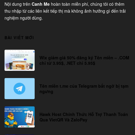
Nội dung trên
Canh Me
hoàn toàn miễn phí, chúng tôi có thêm
thu nhập từ các liên kết tiếp thị mà không ảnh hưởng gì đến trải
nghiệm người dùng.
BÀI VIẾT MỚI
Wix giảm giá 50% đăng ký Tên miền – .COM
chỉ từ 3.95$, .NET chỉ 5.95$
Tên miền t.me của Telegram bất ngờ bị tạm
ngưng
Hawk Host Chính Thức Hỗ Trợ Thanh Toán
Qua VietQR Và ZaloPay