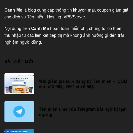
Canh Me
là blog cung cấp thông tin khuyến mại, coupon giảm giá
cho dịch vụ Tên miền, Hosting, VPS/Server.
Nội dung trên
Canh Me
hoàn toàn miễn phí, chúng tôi có thêm
thu nhập từ các liên kết tiếp thị mà không ảnh hưởng gì đến trải
nghiệm người dùng.
BÀI VIẾT MỚI
Wix giảm giá 50% đăng ký Tên miền – .COM
chỉ từ 3.95$, .NET chỉ 5.95$
Tên miền t.me của Telegram bất ngờ bị tạm
ngưng