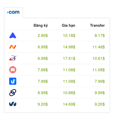
Đăng ký
Gia hạn
Transfer
2.90$
10.18$
8.17$
6.99$
14.98$
11.48$
6.99$
17.51$
10.61$
7.88$
11.08$
11.08$
7.99$
11.08$
7.99$
8.99$
10.88$
9.99$
9.20$
14.69$
9.20$