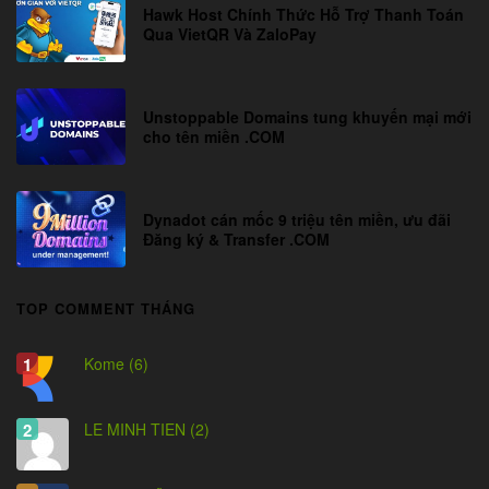
Hawk Host Chính Thức Hỗ Trợ Thanh Toán
Qua VietQR Và ZaloPay
Unstoppable Domains tung khuyến mại mới
cho tên miền .COM
Dynadot cán mốc 9 triệu tên miền, ưu đãi
Đăng ký & Transfer .COM
TOP COMMENT THÁNG
Kome (6)
LE MINH TIEN (2)