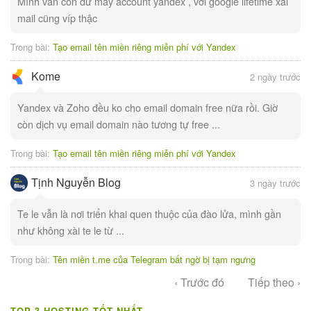
Mình vẫn còn dư mấy account yandex , với google lifetime xài
mail cũng víp thậc
Trong bài:
Tạo email tên miền riêng miễn phí với Yandex
Kome
2 ngày trước
Yandex và Zoho đều ko cho email domain free nữa rồi. Giờ
còn dịch vụ email domain nào tương tự free ...
Trong bài:
Tạo email tên miền riêng miễn phí với Yandex
Tịnh Nguyễn Blog
3 ngày trước
Te le vẫn là nơi triển khai quen thuộc của đào lửa, mình gần
như không xài te le từ ...
Trong bài:
Tên miền t.me của Telegram bất ngờ bị tạm ngưng
‹ Trước đó
Tiếp theo ›
TOP 3 HOSTING TỐT NHẤT