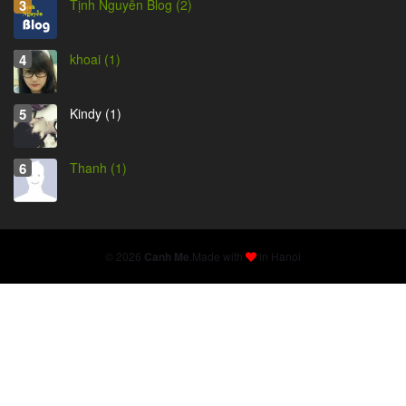
Tịnh Nguyễn Blog (2)
khoai (1)
Kindy (1)
Thanh (1)
© 2026
Canh Me
.
Made with
in Hanoi