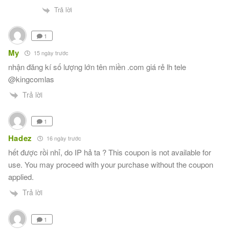
Trả lời
1
My
15 ngày trước
nhận đăng kí số lượng lớn tên miền .com giá rẻ lh tele
@kingcomlas
Trả lời
1
Hadez
16 ngày trước
hết được rồi nhỉ, do IP hả ta ? This coupon is not available for
use. You may proceed with your purchase without the coupon
applied.
Trả lời
1