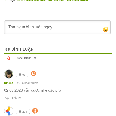
88
BÌNH LUẬN
mới nhất
95
khoai
6 ngày trước
02.08.2026 vẫn được nhé các pro
Trả lời
204