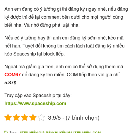
Anh em đang có ý tưởng gì thì đăng ký ngay nhé, nếu đăng
ký được thì để lại comment bên dưới cho mọi người cùng
biết nha. Và nhớ đừng phá luật nha.
Nếu có ý tưởng hay thì anh em đăng ký sớm nhé, kẻo mã
hết hạn. Tuyệt đối không tìm cách lách luật đăng ký nhiều
kẻo Spaceship lại block tiếp.
Ngoài mã giảm giá trên, anh em có thể sử dụng thêm mã
COM67
để đăng ký tên miền .COM tiếp theo với giá chỉ
5.87$
.
Truy cập vào Spaceship tại đây:
https://www.spaceship.com
3.9/5 - (7 bình chọn)
Tags:
TÊN MIỀN GIÁ RẺ
KHUYẾN MẠI TÊN MIỀN .COM