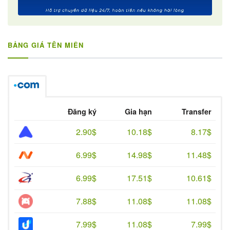
BẢNG GIÁ TÊN MIỀN
Đăng ký
Gia hạn
Transfer
2.90$
10.18$
8.17$
6.99$
14.98$
11.48$
6.99$
17.51$
10.61$
7.88$
11.08$
11.08$
7.99$
11.08$
7.99$