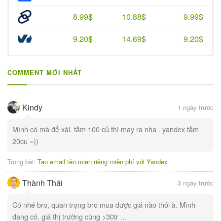
8.99$
10.88$
9.99$
9.20$
14.69$
9.20$
COMMENT MỚI NHẤT
Kindy
1 ngày trước
Mình có mà để xài. tầm 100 củ thì may ra nha . yandex tầm
20cu =))
Trong bài:
Tạo email tên miền riêng miễn phí với Yandex
Thành Thái
3 ngày trước
Có nhé bro, quan trọng bro mua được giá nào thôi à. Mình
đang có, giá thị trường cũng >30tr ...