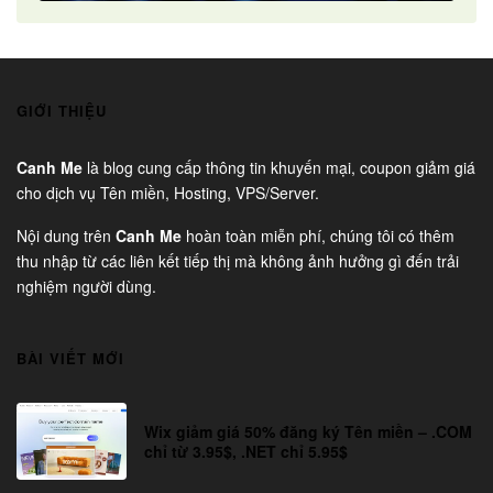
GIỚI THIỆU
Canh Me
là blog cung cấp thông tin khuyến mại, coupon giảm giá
cho dịch vụ Tên miền, Hosting, VPS/Server.
Nội dung trên
Canh Me
hoàn toàn miễn phí, chúng tôi có thêm
thu nhập từ các liên kết tiếp thị mà không ảnh hưởng gì đến trải
nghiệm người dùng.
BÀI VIẾT MỚI
Wix giảm giá 50% đăng ký Tên miền – .COM
chỉ từ 3.95$, .NET chỉ 5.95$