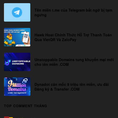
Tên miền t.me của Telegram bất ngờ bị tạm
ngưng
Hawk Host Chính Thức Hỗ Trợ Thanh Toán
Qua VietQR Và ZaloPay
Unstoppable Domains tung khuyến mại mới
cho tên miền .COM
Dynadot cán mốc 9 triệu tên miền, ưu đãi
Đăng ký & Transfer .COM
TOP COMMENT THÁNG