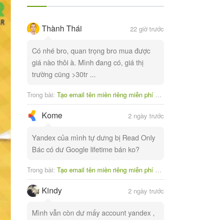
Thành Thái
22 giờ trước
Có nhé bro, quan trọng bro mua được
giá nào thôi à. Mình đang có, giá thị
trường cũng >30tr ...
Trong bài:
Tạo email tên miền riêng miễn phí với Yandex
Kome
2 ngày trước
Yandex của mình tự dưng bị Read Only
Bác có dư Google lifetime bán ko?
Trong bài:
Tạo email tên miền riêng miễn phí với Yandex
Kindy
2 ngày trước
Mình vẫn còn dư mấy account yandex ,