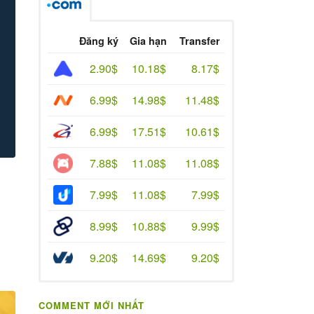
Đăng ký
Gia hạn
Transfer
2.90$
10.18$
8.17$
6.99$
14.98$
11.48$
6.99$
17.51$
10.61$
7.88$
11.08$
11.08$
7.99$
11.08$
7.99$
8.99$
10.88$
9.99$
9.20$
14.69$
9.20$
COMMENT MỚI NHẤT