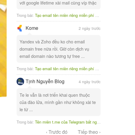
với google lifetime xài mail cũng víp thậc
Trong bài:
Tạo email tên miền riêng miễn phí với Yandex
Kome
2 ngày trước
Yandex và Zoho đều ko cho email
domain free nữa rồi. Giờ còn dịch vụ
email domain nào tương tự free ...
Trong bài:
Tạo email tên miền riêng miễn phí với Yandex
Tịnh Nguyễn Blog
4 ngày trước
Te le vẫn là nơi triển khai quen thuộc
của đào lửa, mình gần như không xài te
le từ ...
Trong bài:
Tên miền t.me của Telegram bất ngờ bị tạm ngưng
‹ Trước đó
Tiếp theo ›