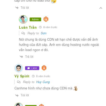
cáp chỉ chờ nó load thôi
Trả lời
Admin
Luân Trần
8 năm trước
Reply to
Sơn
Nói chung là dùng CDN sẽ hạn chế được vấn để ảnh
hưởng của đứt cáp. Anh em dùng hosting nước ngoài
vẫn load ngon ơ đó.
Trả lời
1,930
Vỹ Spirit
8 năm trước
Reply to
Huy Cung
Canhme hình như chưa dùng CDN mà
Trả lời