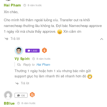
Hai Pham
8 năm trước
Xin chào,
Cho mình hỏi thăm ngoài luồng xíu. Transfer out ra khỏi
namecheap thường lâu không ta. Đợi bác Namecheap approve
1 ngày rồi mà chưa thấy approve.
Xin cảm ơn
Trả lời
1,930
Vỹ Spirit
8 năm trước
Reply to
Hai Pham
Thường 1 ngày hoặc hơn 1 xíu nhưng bác nên gửi
support giục họ làm nhanh thì sẽ nhanh hơn đó
Trả lời
106
BBlue
8 năm trước