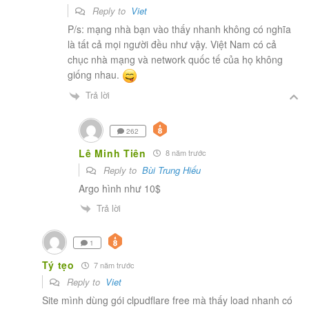
Reply to
Viet
P/s: mạng nhà bạn vào thấy nhanh không có nghĩa
là tất cả mọi người đều như vậy. Việt Nam có cả
chục nhà mạng và network quốc tế của họ không
giống nhau.
Trả lời
262
Lê Minh Tiên
8 năm trước
Reply to
Bùi Trung Hiếu
Argo hình như 10$
Trả lời
1
Tý tẹo
7 năm trước
Reply to
Viet
Site mình dùng gói clpudflare free mà thấy load nhanh có