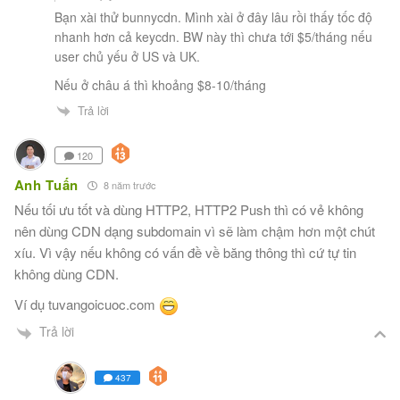
Bạn xài thử bunnycdn. Mình xài ở đây lâu rồi thấy tốc độ
nhanh hơn cả keycdn. BW này thì chưa tới $5/tháng nếu
user chủ yếu ở US và UK.
Nếu ở châu á thì khoảng $8-10/tháng
Trả lời
120
Anh Tuấn
8 năm trước
Nếu tối ưu tốt và dùng HTTP2, HTTP2 Push thì có vẻ không
nên dùng CDN dạng subdomain vì sẽ làm chậm hơn một chút
xíu. Vì vậy nếu không có vấn đề về băng thông thì cứ tự tin
không dùng CDN.
Ví dụ tuvangoicuoc.com
Trả lời
437