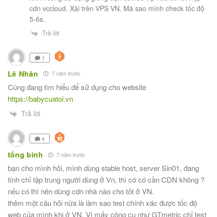
cdn vccloud. Xài trên VPS VN. Mà sao mình check tốc độ
5-6s.
Trả lời
1
Lê Nhân
7 năm trước
Cũng đang tìm hiểu để sử dụng cho website
https://babycuatoi.vn
Trả lời
4
tống bình
7 năm trước
bạn cho mình hỏi, mình dùng stable host, server Sin01, đang
tính chỉ tập trung người dùng ở Vn, thì có có cần CDN không ?
nếu có thì nên dùng cdn nhà nào cho tốt ở VN.
thêm một câu hỏi nữa là làm sao test chính xác được tốc độ
web của mình khi ở VN. Vì mấy công cụ như GTmetric chỉ test