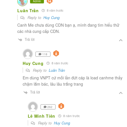
Admin
Luân Trần
8 năm trước
Reply to
Huy Cung
Canh Me chưa dùng CDN bạn ạ, mình đang tìm hiểu thử
các nhà cung cấp CDN.
Trả lời
118
Huy Cung
8 năm trước
Reply to
Luân Trần
Em dùng VNPT cứ mỗi lần đứt cáp là load canhme thấy
chậm lắm bác, lâu lâu trắng trang
Trả lời
262
Lê Minh Tiên
8 năm trước
Reply to
Huy Cung