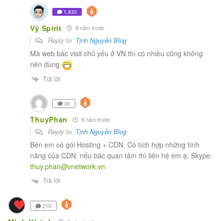
1,930
Vỹ Spirit
8 năm trước
Reply to
Tịnh Nguyễn Blog
Mà web bác visit chủ yếu ở VN thì có nhiều cũng không
nên dùng
Trả lời
36
ThuyPhan
8 năm trước
Reply to
Tịnh Nguyễn Blog
Bên em có gói Hosting + CDN. Có tích hợp những tính
năng của CDN, nếu bác quan tâm thì liên hệ em ạ. Skype:
thuy.phan@vnetwork.vn
Trả lời
210