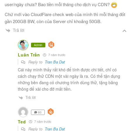
user/ngày chưa? Bao tiền mỗi tháng cho dịch vụ CDN?
Chứ mới vào CloudFlare check web của mình thì mỗi tháng đốt
gần 200GB BW, còn của Server chỉ khoảng 50GB.
Trả lời
Admin
Luân Trần
7 năm trước
Reply to
Tran Ba Dat
Cái này mình thấy rất khó để tính được chi tiết, chỉ có
cách chạy thử CDN một vài ngày là ra. Có thể tận dụng
những bên đang có chương trình dùng thử, tặng băng
thông để xài cho đỡ mất tiền.
Trả lời
80
Ted
7 năm trước
Reply to
Tran Ba Dat