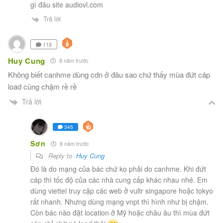
gì đâu site audiovl.com
Trả lời
118
Huy Cung
8 năm trước
Không biết canhme dùng cdn ở đâu sao chứ thấy mùa đứt cáp
load cũng chậm rề rề
Trả lời
345
Sơn
8 năm trước
Reply to
Huy Cung
Đó là do mạng của bác chứ ko phải do canhme. Khi đứt
cáp thì tốc độ của các nhà cung cấp khác nhau nhé. Em
dùng viettel truy cập các web ở vultr singapore hoặc tokyo
rất nhanh. Nhưng dùng mạng vnpt thì hình như bị chậm.
Còn bác nào đặt location ở Mỹ hoặc châu âu thì mùa đứt