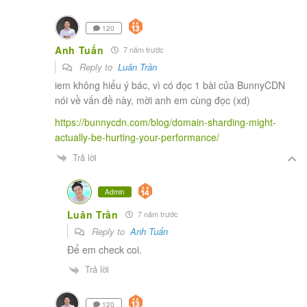
120
Anh Tuấn
7 năm trước
Reply to
Luân Trần
iem không hiểu ý bác, vì có đọc 1 bài của BunnyCDN
nói về vấn đề này, mời anh em cùng đọc (xd)
https://bunnycdn.com/blog/domain-sharding-might-
actually-be-hurting-your-performance/
Trả lời
Admin
Luân Trần
7 năm trước
Reply to
Anh Tuấn
Để em check coi.
Trả lời
120