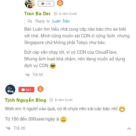
170
Tran Ba Dat
8 năm trước
Reply to
Luân Trần
Bác Luân tìm hiểu nhà cung cấp nào báo cho ae biết
với nhé. Mình cũng muốn xài CDN vì cũng Vultr, nhưng
Singapore chứ không phải Tokyo như bác.
Đứt cáp vẫn chạy tốt, vì có CDN của CloudFlare.
Nhưng ảnh load khá chậm, nên đang muốn sử dụng
dịch vụ CDN
Trả lời
941
Tịnh Nguyễn Blog
8 năm trước
Web em ít người vào quá, có lẽ chưa nên xài các bác nhỉ
Từ 150 đến 300user/ngày à
Trả lời