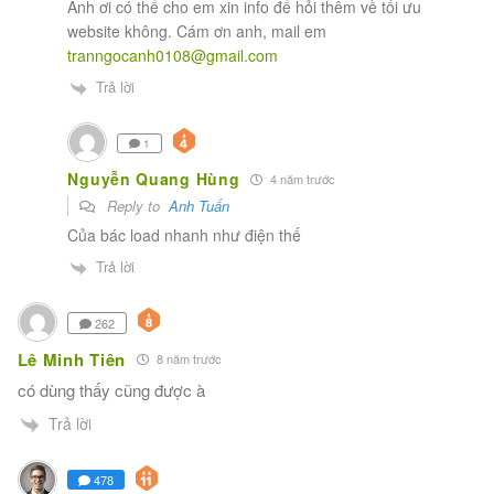
Anh ơi có thể cho em xin info để hỏi thêm về tối ưu
website không. Cám ơn anh, mail em
tranngocanh0108@gmail.com
Trả lời
1
Nguyễn Quang Hùng
4 năm trước
Reply to
Anh Tuấn
Của bác load nhanh như điện thế
Trả lời
262
Lê Minh Tiên
8 năm trước
có dùng thấy cũng được à
Trả lời
478