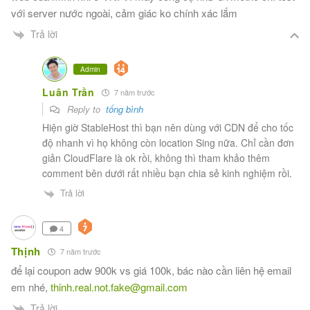
với server nước ngoài, cảm giác ko chính xác lắm
Trả lời
Admin
Luân Trần
7 năm trước
Reply to
tống bình
Hiện giờ StableHost thì bạn nên dùng với CDN để cho tốc
độ nhanh vì họ không còn location Sing nữa. Chỉ cần đơn
giản CloudFlare là ok rồi, không thì tham khảo thêm
comment bên dưới rất nhiều bạn chia sẻ kinh nghiệm rồi.
Trả lời
4
Thịnh
7 năm trước
để lại coupon adw 900k vs giá 100k, bác nào cần liên hệ email
em nhé,
thinh.real.not.fake@gmail.com
Trả lời