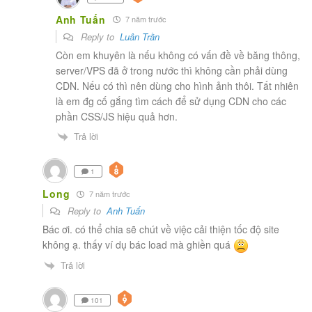
Anh Tuấn
7 năm trước
Reply to
Luân Trần
Còn em khuyên là nếu không có vấn đề về băng thông,
server/VPS đã ở trong nước thì không cần phải dùng
CDN. Nếu có thì nên dùng cho hình ảnh thôi. Tất nhiên
là em đg cố gắng tìm cách để sử dụng CDN cho các
phần CSS/JS hiệu quả hơn.
Trả lời
1
Long
7 năm trước
Reply to
Anh Tuấn
Bác ơi. có thể chia sẽ chút về việc cải thiện tốc độ site
không ạ. thấy ví dụ bác load mà ghiền quá
Trả lời
101