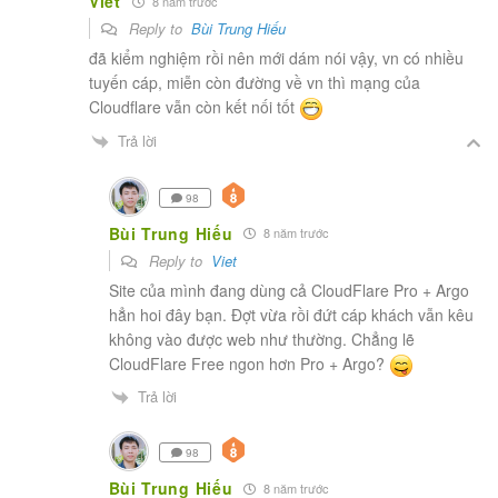
Viet
8 năm trước
Reply to
Bùi Trung Hiếu
đã kiểm nghiệm rồi nên mới dám nói vậy, vn có nhiều
tuyến cáp, miễn còn đường về vn thì mạng của
Cloudflare vẫn còn kết nối tốt
Trả lời
98
Bùi Trung Hiếu
8 năm trước
Reply to
Viet
Site của mình đang dùng cả CloudFlare Pro + Argo
hẳn hoi đây bạn. Đợt vừa rồi đứt cáp khách vẫn kêu
không vào được web như thường. Chẳng lẽ
CloudFlare Free ngon hơn Pro + Argo?
Trả lời
98
Bùi Trung Hiếu
8 năm trước