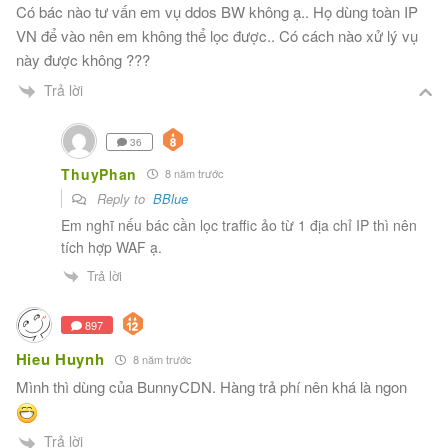
Có bác nào tư vấn em vụ ddos BW không ạ.. Họ dùng toàn IP
VN để vào nên em không thể lọc được.. Có cách nào xử lý vụ
này được không ???
Trả lời
36
ThuyPhan
8 năm trước
Reply to
BBlue
Em nghĩ nếu bác cần lọc traffic ảo từ 1 địa chỉ IP thì nên
tích hợp WAF ạ.
Trả lời
897
Hieu Huynh
8 năm trước
Mình thì dùng của BunnyCDN. Hàng trả phí nên khá là ngon
Trả lời