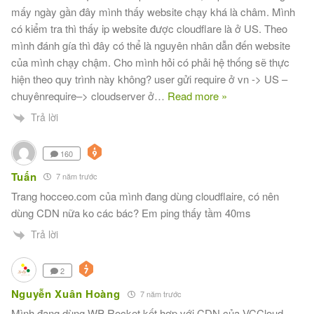
mấy ngày gần đây mình thấy website chạy khá là châm. Mình
có kiểm tra thì thấy ip website được cloudflare là ở US. Theo
mình đánh gía thì đây có thể là nguyên nhân dẫn đến website
của mình chạy chậm. Cho mình hỏi có phải hệ thống sẽ thực
hiện theo quy trình này không? user gửi require ở vn -> US –
chuyênrequire–> cloudserver ở
…
Read more »
Trả lời
160
Tuấn
7 năm trước
Trang hocceo.com của mình đang dùng cloudflaire, có nên
dùng CDN nữa ko các bác? Em ping thấy tầm 40ms
Trả lời
2
Nguyễn Xuân Hoàng
7 năm trước
Mình đang dùng WP Rocket kết hợp với CDN của VCCloud,