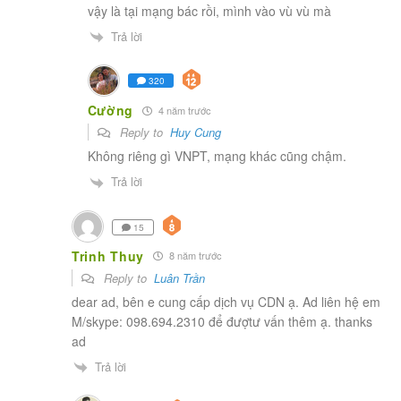
vậy là tại mạng bác rồi, mình vào vù vù mà
Trả lời
320
Cường
4 năm trước
Reply to
Huy Cung
Không riêng gì VNPT, mạng khác cũng chậm.
Trả lời
15
Trinh Thuy
8 năm trước
Reply to
Luân Trần
dear ad, bên e cung cấp dịch vụ CDN ạ. Ad liên hệ em
M/skype: 098.694.2310 để đượtư vấn thêm ạ. thanks
ad
Trả lời