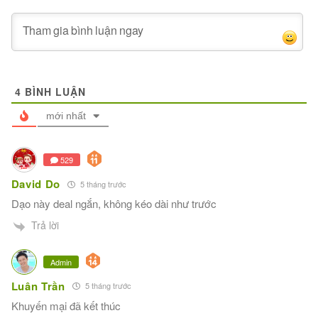
4
BÌNH LUẬN
mới nhất
529
David Do
5 tháng trước
Dạo này deal ngắn, không kéo dài như trước
Trả lời
Admin
Luân Trần
5 tháng trước
Khuyến mại đã kết thúc