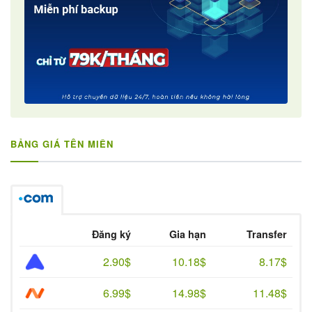
BẢNG GIÁ TÊN MIỀN
Đăng ký
Gia hạn
Transfer
2.90$
10.18$
8.17$
6.99$
14.98$
11.48$