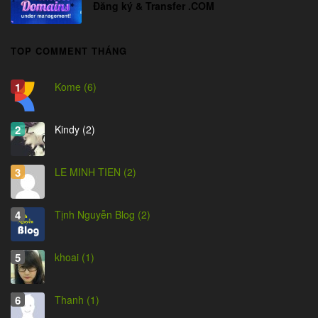
Đăng ký & Transfer .COM
TOP COMMENT THÁNG
Kome (6)
Kindy (2)
LE MINH TIEN (2)
Tịnh Nguyễn Blog (2)
khoai (1)
Thanh (1)