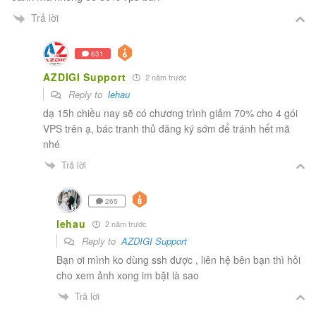
Trả lời
631
AZDIGI Support
2 năm trước
Reply to
lehau
dạ 15h chiều nay sẽ có chương trình giảm 70% cho 4 gói
VPS trên ạ, bác tranh thủ đăng ký sớm để tránh hết mã
nhé
Trả lời
265
lehau
2 năm trước
Reply to
AZDIGI Support
Bạn ơi mình ko dùng ssh được , liên hệ bên bạn thì hỏi
cho xem ảnh xong im bặt là sao
Trả lời