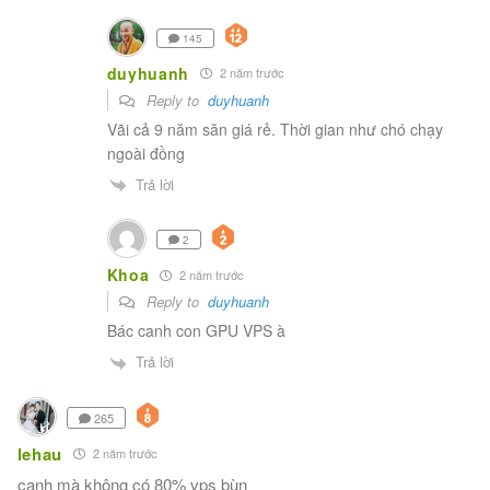
145
duyhuanh
2 năm trước
Reply to
duyhuanh
Vãi cả 9 năm săn giá rẻ. Thời gian như chó chạy
ngoài đồng
Trả lời
2
Khoa
2 năm trước
Reply to
duyhuanh
Bác canh con GPU VPS à
Trả lời
265
lehau
2 năm trước
canh mà không có 80% vps bùn