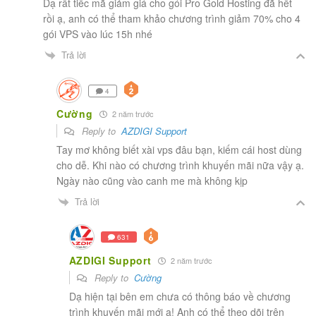
Dạ rất tiếc mã giảm giá cho gói Pro Gold Hosting đã hết
rồi ạ, anh có thể tham khảo chương trình giảm 70% cho 4
gói VPS vào lúc 15h nhé
Trả lời
4
Cường
2 năm trước
Reply to
AZDIGI Support
Tay mơ không biết xài vps đâu bạn, kiếm cái host dùng
cho dễ. Khi nào có chương trình khuyến mãi nữa vậy ạ.
Ngày nào cũng vào canh me mà không kịp
Trả lời
631
AZDIGI Support
2 năm trước
Reply to
Cường
Dạ hiện tại bên em chưa có thông báo về chương
trình khuyến mãi mới ạ! Anh có thể theo dõi trên