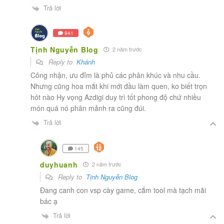
Trả lời
941
Tịnh Nguyễn Blog
2 năm trước
Reply to
Khánh
Công nhận, ưu đỉm là phủ các phân khúc và nhu cầu.
Nhưng cũng hoa mắt khi mới đầu làm quen, ko biết trọn
hót nào Hy vọng Azdigi duy trì tốt phong độ chứ nhiều
món quá nó phân mảnh ra cũng đúi.
Trả lời
145
duyhuanh
2 năm trước
Reply to
Tịnh Nguyễn Blog
Đang canh con vsp cày game, cắm tool mà tạch mãi
bác ạ
Trả lời