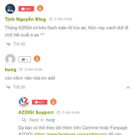
941
Tịnh Nguyễn Blog
2 năm trước
Tháng 4/2024 có kèo flash sale rồi kìa ae, hôm nay canh dứt đi
chớ hết suất á ae ^^
Trả lời
1
hung
2 năm trước
còn ctkm nào nữa ko add
Trả lời
631
AZDIGI Support
2 năm trước
Reply to
hung
Dạ bác có thể theo dõi thêm trên Canhme hoặc Fanpage
AZDIGI (
https://www.facebook.com/azdigicorp
) để cập