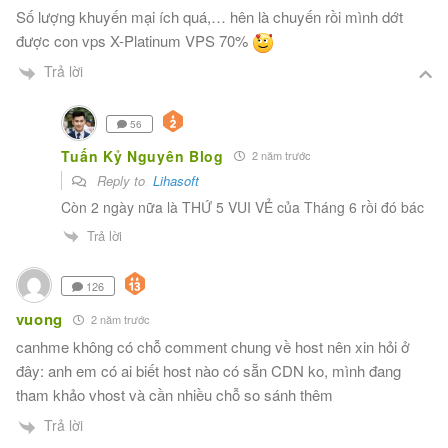
Số lượng khuyến mại ích quá,… hên là chuyến rồi mình dớt
được con vps X-Platinum VPS 70%
Trả lời
56
Tuấn Kỷ Nguyên Blog
2 năm trước
Reply to
Lihasoft
Còn 2 ngày nữa là THỨ 5 VUI VẺ của Tháng 6 rồi đó bác
Trả lời
126
vuong
2 năm trước
canhme không có chỗ comment chung về host nên xin hỏi ở
đây: anh em có ai biết host nào có sẵn CDN ko, mình đang
tham khảo vhost và cần nhiều chỗ so sánh thêm
Trả lời