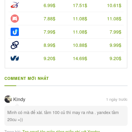
6.99$
17.51$
10.61$
7.88$
11.08$
11.08$
7.99$
11.08$
7.99$
8.99$
10.88$
9.99$
9.20$
14.69$
9.20$
COMMENT MỚI NHẤT
Kindy
1 ngày trước
Mình có mà để xài. tầm 100 củ thì may ra nha . yandex tầm
20cu =))
Trong bài:
Tạo email tên miền riêng miễn phí với Yandex