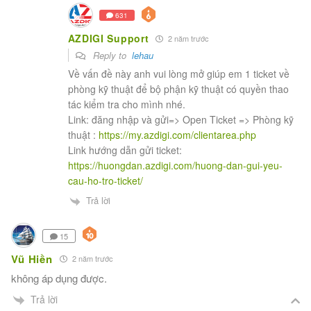
631
AZDIGI Support
2 năm trước
Reply to
lehau
Về vấn đề này anh vui lòng mở giúp em 1 ticket về
phòng kỹ thuật để bộ phận kỹ thuật có quyền thao
tác kiểm tra cho mình nhé.
Link: đăng nhập và gửi=> Open Ticket => Phòng kỹ
thuật :
https://my.azdigi.com/clientarea.php
Link hướng dẫn gửi ticket:
https://huongdan.azdigi.com/huong-dan-gui-yeu-
cau-ho-tro-ticket/
Trả lời
15
Vũ Hiền
2 năm trước
không áp dụng được.
Trả lời