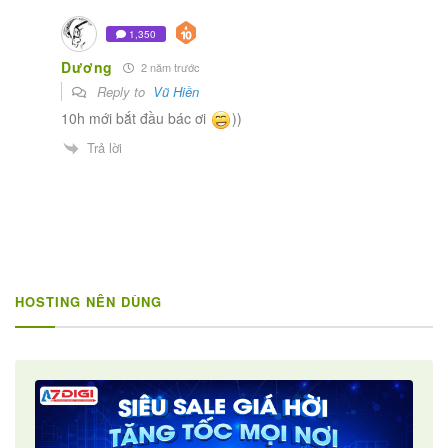
1,350
Dương
2 năm trước
Reply to
Vũ Hiền
10h mới bắt đầu bác ơi
))
Trả lời
HOSTING NÊN DÙNG