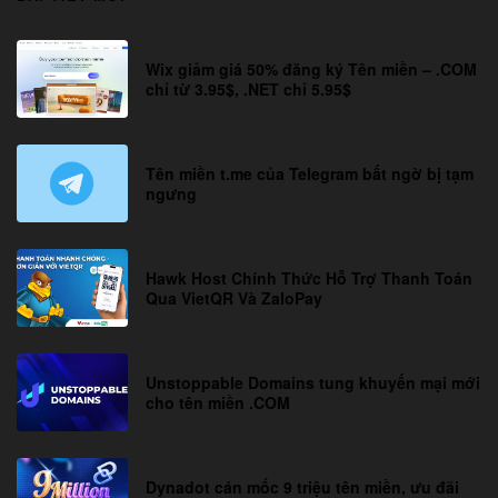
Wix giảm giá 50% đăng ký Tên miền – .COM
chỉ từ 3.95$, .NET chỉ 5.95$
Tên miền t.me của Telegram bất ngờ bị tạm
ngưng
Hawk Host Chính Thức Hỗ Trợ Thanh Toán
Qua VietQR Và ZaloPay
Unstoppable Domains tung khuyến mại mới
cho tên miền .COM
Dynadot cán mốc 9 triệu tên miền, ưu đãi