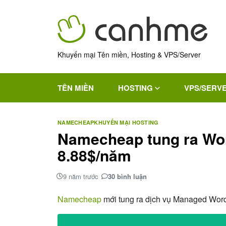
Khuyến mại Tên miền, Hosting & VPS/Server
TÊN MIỀN
HOSTING
VPS/SERV
NAMECHEAP
KHUYẾN MẠI HOSTING
Namecheap tung ra Wor
8.88$/năm
9 năm trước
30 bình luận
Namecheap
mới tung ra dịch vụ Managed Word