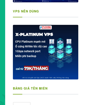
VPS NÊN DÙNG
BẢNG GIÁ TÊN MIỀN