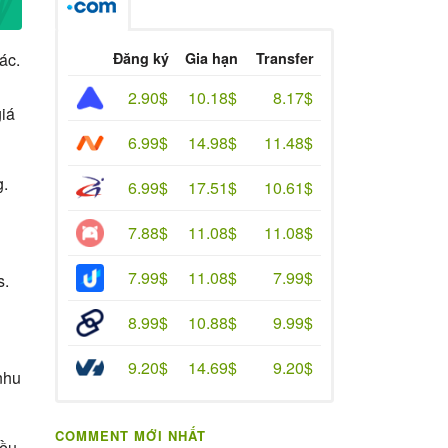
Đăng ký
Gia hạn
Transfer
ác.
2.90$
10.18$
8.17$
giá
6.99$
14.98$
11.48$
g.
6.99$
17.51$
10.61$
7.88$
11.08$
11.08$
7.99$
11.08$
7.99$
s.
8.99$
10.88$
9.99$
9.20$
14.69$
9.20$
nhu
COMMENT MỚI NHẤT
iều