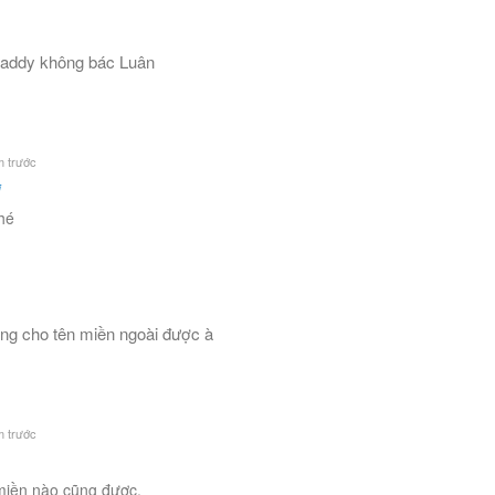
daddy không bác Luân
 trước
i
hé
ng cho tên miền ngoài được à
 trước
miền nào cũng được.