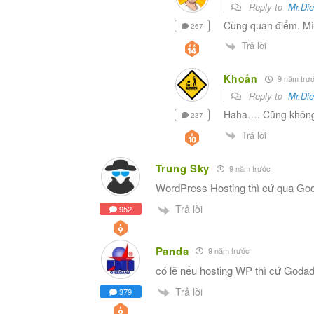
Reply to
Mr.Di
Cùng quan điểm. Mìn
267
Trả lời
Khoản
9 năm trư
Reply to
Mr.Di
Haha…. Cũng không 
237
Trả lời
Trung Sky
9 năm trước
WordPress Hosting thì cứ qua God
Trả lời
952
Panda
9 năm trước
có lẽ nếu hosting WP thì cứ Goda
Trả lời
379