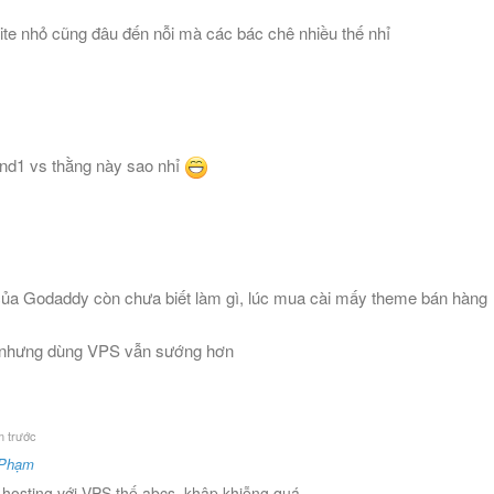
e nhỏ cũng đâu đến nỗi mà các bác chê nhiều thế nhỉ
and1 vs thằng này sao nhỉ
của Godaddy còn chưa biết làm gì, lúc mua cài mấy theme bán hàng
 ít nhưng dùng VPS vẫn sướng hơn
 trước
 Phạm
 hosting với VPS thế abcs, khập khiễng quá