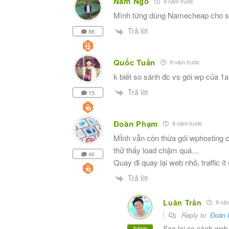
Nam Ngô
9 năm trước
Mình từng dùng Namecheap cho sit
Trả lời
88
Quốc Tuấn
9 năm trước
k biết so sánh đc vs gói wp của 1
Trả lời
15
Đoàn Phạm
9 năm trước
MÌnh vẫn còn thừa gói wphosting 
thử thấy load chậm quá…
46
Quay đi quay lại web nhỏ, traffic
Trả lời
Luân Trần
9 năm
Reply to
Đoàn
Sao lại so sánh web
Admin