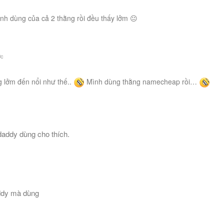
e
h dùng của cả 2 thằng rồi đều thấy lởm 😐
ớc
e
lởm đến nổi như thế..
Mình dùng thằng namecheap rồi…
addy dùng cho thích.
ddy mà dùng