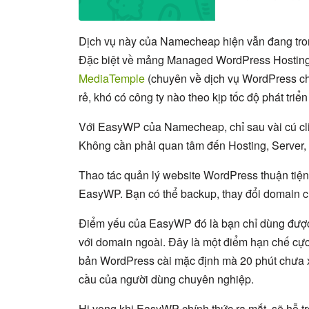
Dịch vụ này của Namecheap hiện vẫn đang tron
Đặc biệt về mảng Managed WordPress Hosting,
MediaTemple
(chuyên về dịch vụ WordPress ch
rẻ, khó có công ty nào theo kịp tốc độ phát triển
Với EasyWP của Namecheap, chỉ sau vài cú cl
Không cần phải quan tâm đến Hosting, Server, 
Thao tác quản lý website WordPress thuận tiệ
EasyWP. Bạn có thể backup, thay đổi domain c
Điểm yếu của EasyWP đó là bạn chỉ dùng được
với domain ngoài. Đây là một điểm hạn chế cực 
bản WordPress cài mặc định mà 20 phút chưa 
cầu của người dùng chuyên nghiệp.
Hi vọng khi EasyWP chính thức ra mắt, sẽ hỗ tr