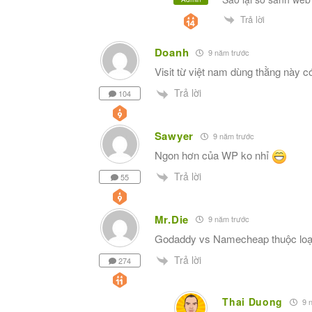
Trả lời
Doanh
9 năm trước
Visit từ việt nam dùng thằng này 
Trả lời
104
Sawyer
9 năm trước
Ngon hơn của WP ko nhỉ
Trả lời
55
Mr.Die
9 năm trước
Godaddy vs Namecheap thuộc loại 
Trả lời
274
Thai Duong
9 