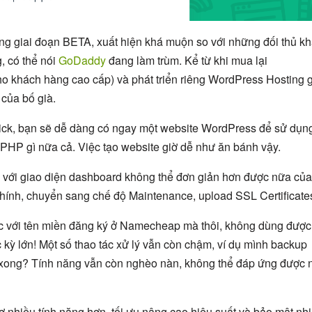
g giai đoạn BETA, xuất hiện khá muộn so với những đối thủ kh
 có thể nói
GoDaddy
đang làm trùm. Kể từ khi mua lại
o khách hàng cao cấp) và phát triển riêng WordPress Hosting 
 của bố già.
ick, bạn sẽ dễ dàng có ngay một website WordPress để sử dụn
PHP gì nữa cả. Việc tạo website giờ dễ như ăn bánh vậy.
n với giao diện dashboard không thể đơn giản hơn được nữa của
hính, chuyển sang chế độ Maintenance, upload SSL Certificate
 với tên miền đăng ký ở Namecheap mà thôi, không dùng được
kỳ lớn! Một số thao tác xử lý vẫn còn chậm, ví dụ mình backup
xong? Tính năng vẫn còn nghèo nàn, không thể đáp ứng được 
ợ nhiều tính năng hơn, tối ưu nâng cao hiệu suất và bảo mật nh