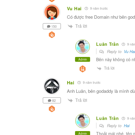
Vu Hai
9 năm trước
Có được free Domain như bên go
Trả lời
150
Luân Trần
9 năm
Reply to
Vu Ha
Bên này không có n
Admin
Trả lời
Hai
9 năm trước
Anh Luân, bên godaddy là mình dù
Trả lời
82
Luân Trần
9 năm
Reply to
Hai
Thoải mái nhé, tên 
Admin