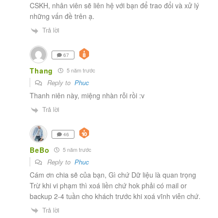
CSKH, nhân viên sẽ liên hệ với bạn để trao đổi và xử lý
những vấn đề trên ạ.
Trả lời
67
Thang
5 năm trước
Reply to
Phuc
Thanh niên này, miệng nhàn rỗi rồi :v
Trả lời
46
BeBo
5 năm trước
Reply to
Phuc
Cám ơn chia sẽ của bạn, Gì chứ Dữ liệu là quan trọng
Trừ khi vi phạm thì xoá liền chứ hok phải có mail or
backup 2-4 tuần cho khách trước khi xoá vĩnh viễn chứ.
Trả lời