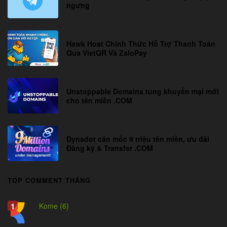
ngưng
Hawk Host Chính Thức Hỗ Trợ Thanh Toán
Qua VietQR Và ZaloPay
Unstoppable Domains tung khuyến mại mới
cho tên miền .COM
Dynadot cán mốc 9 triệu tên miền, ưu đãi
Đăng ký & Transfer .COM
TOP COMMENT THÁNG
Kome (6)