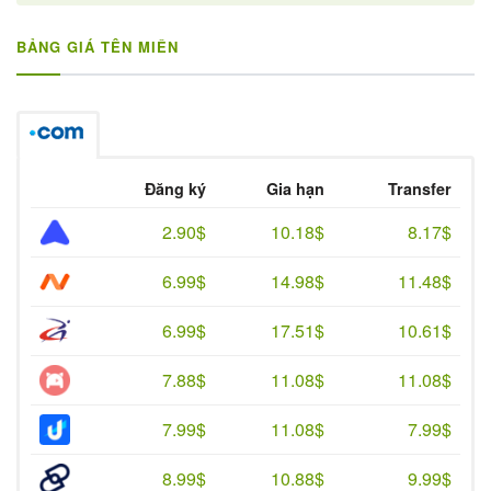
BẢNG GIÁ TÊN MIỀN
Đăng ký
Gia hạn
Transfer
2.90$
10.18$
8.17$
6.99$
14.98$
11.48$
6.99$
17.51$
10.61$
7.88$
11.08$
11.08$
7.99$
11.08$
7.99$
8.99$
10.88$
9.99$