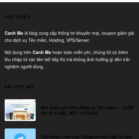
GIỚI THIỆU
Canh Me
là blog cung cấp thông tin khuyến mại, coupon giảm giá
cho dịch vụ Tên miền, Hosting, VPS/Server.
Nội dung trên
Canh Me
hoàn toàn miễn phí, chúng tôi có thêm
thu nhập từ các liên kết tiếp thị mà không ảnh hưởng gì đến trải
nghiệm người dùng.
BÀI VIẾT MỚI
Wix giảm giá 50% đăng ký Tên miền – .COM
chỉ từ 3.95$, .NET chỉ 5.95$
Tên miền t.me của Telegram bất ngờ bị tạm