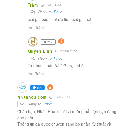
Trầm
5 năm trước
Reply to
Phuc
azdigi hoặc tino! ưu tiên azdigi nhé!
Trả lời
239
Quyen Linh
5 năm trước
Reply to
Phuc
Tinohost hoặc AZDIGI bạn nhé!
Trả lời
454
Nhanhoa.com
5 năm trước
Reply to
Phuc
Chào bạn, Nhân Hòa xin lỗi vì những bất tiện bạn đang
gặp phải.
Thông tin đã được chuyển sang bộ phận Kỹ thuật và