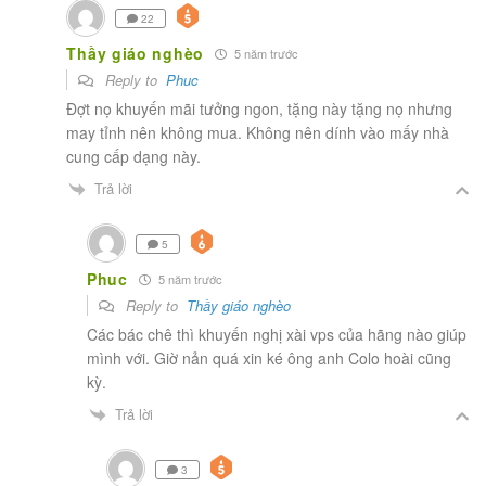
22
Thầy giáo nghèo
5 năm trước
Reply to
Phuc
Đợt nọ khuyến mãi tưởng ngon, tặng này tặng nọ nhưng
may tỉnh nên không mua. Không nên dính vào mấy nhà
cung cấp dạng này.
Trả lời
5
Phuc
5 năm trước
Reply to
Thầy giáo nghèo
Các bác chê thì khuyến nghị xài vps của hãng nào giúp
mình với. Giờ nản quá xin ké ông anh Colo hoài cũng
kỳ.
Trả lời
3