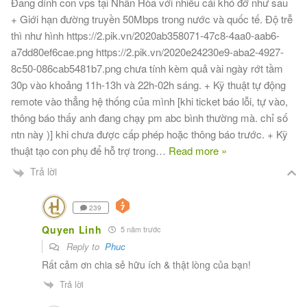
Đang dính con vps tại Nhân Hòa với nhiều cái khó đỡ như sau
+ Giới hạn đường truyền 50Mbps trong nước và quốc tế. Độ trễ
thì như hình https://2.pik.vn/2020ab358071-47c8-4aa0-aab6-
a7dd80ef6cae.png https://2.pik.vn/2020e24230e9-aba2-4927-
8c50-086cab5481b7.png chưa tính kèm quả vài ngày rớt tầm
30p vào khoảng 11h-13h và 22h-02h sáng. + Kỹ thuật tự động
remote vào thẳng hệ thống của mình [khi ticket báo lỗi, tự vào,
thông báo thấy anh đang chạy pm abc bình thường mà. chỉ số
ntn này )] khi chưa được cấp phép hoặc thông báo trước. + Kỹ
thuật tạo con phụ để hỗ trợ trong
…
Read more »
Trả lời
239
Quyen Linh
5 năm trước
Reply to
Phuc
Rất cảm ơn chia sẻ hữu ích & thật lòng của bạn!
Trả lời