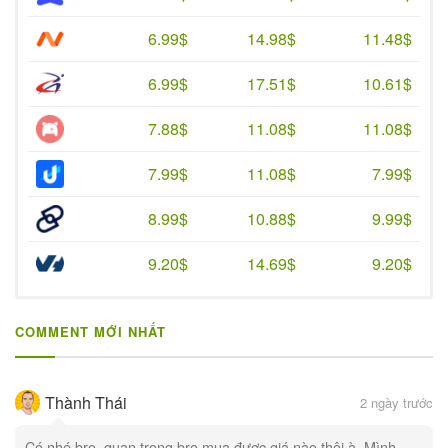
6.99$
14.98$
11.48$
6.99$
17.51$
10.61$
7.88$
11.08$
11.08$
7.99$
11.08$
7.99$
8.99$
10.88$
9.99$
9.20$
14.69$
9.20$
COMMENT MỚI NHẤT
Thành Thái
2 ngày trước
Có nhé bro, quan trọng bro mua được giá nào thôi à. Mình