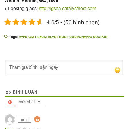
Westin, Seattle, WA, USA
+ Looking glass:
http://lgsea.catalysthost.com
4.6/5 - (50 bình chọn)
Tags:
VPS GIÁ RẺ
CATALYST HOST COUPON
VPS COUPON
25
BÌNH LUẬN
mới nhất
30