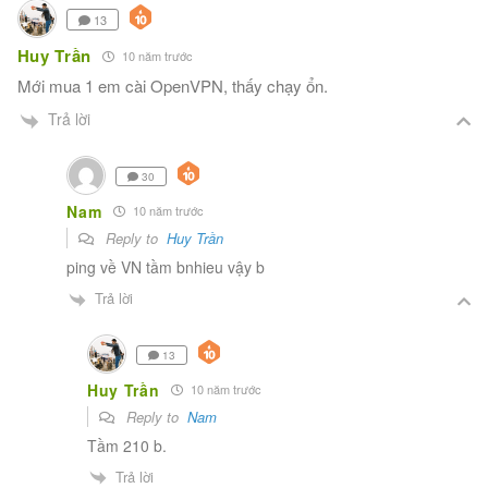
13
Huy Trần
10 năm trước
Mới mua 1 em cài OpenVPN, thấy chạy ổn.
Trả lời
30
Nam
10 năm trước
Reply to
Huy Trần
ping về VN tầm bnhieu vậy b
Trả lời
13
Huy Trần
10 năm trước
Reply to
Nam
Tầm 210 b.
Trả lời