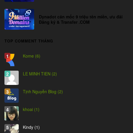
Dynadot cán mốc 9 triệu tên miền, ưu đãi
Đăng ký & Transfer .COM
TOP COMMENT THÁNG
Kome (6)
LE MINH TIEN (2)
Tịnh Nguyễn Blog (2)
khoai (1)
Kindy (1)