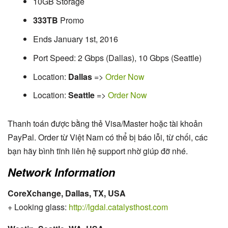
10GB Storage
333TB
Promo
Ends January 1st, 2016
Port Speed: 2 Gbps (Dallas), 10 Gbps (Seattle)
Location:
Dallas
=>
Order Now
Location:
Seattle
=>
Order Now
Thanh toán được bằng thẻ Visa/Master hoặc tài khoản
PayPal. Order từ Việt Nam có thể bị báo lỗi, từ chối, các
bạn hãy bình tĩnh liên hệ support nhờ giúp đỡ nhé.
Network Information
CoreXchange, Dallas, TX, USA
+ Looking glass:
http://lgdal.catalysthost.com