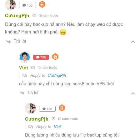
158
CươngPjh
10 năm trước
Dùng cái này backup hả anh? Nếu làm chạy web có được
không? Ram hơi ít thì phải
Trả lời
785
Viet
10 năm trước
Reply to
CươngPjh
cấu hình này chỉ dùng làm sock5 hoặc VPN thôi
Trả lời
158
CươngPjh
10 năm trước
Reply to
Viet
Dung lượng nhiều dùng lưu file backup cũng tốt