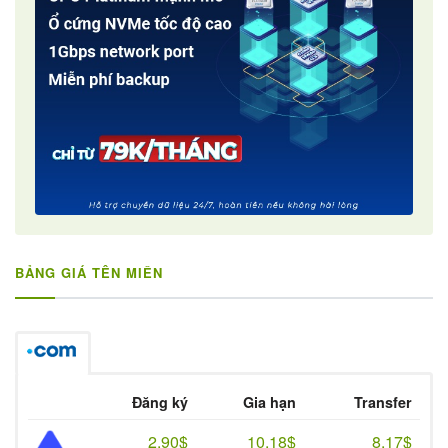
BẢNG GIÁ TÊN MIỀN
Đăng ký
Gia hạn
Transfer
2.90$
10.18$
8.17$