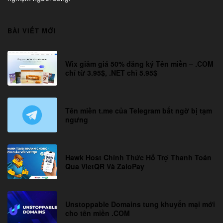
BÀI VIẾT MỚI
Wix giảm giá 50% đăng ký Tên miền – .COM
chỉ từ 3.95$, .NET chỉ 5.95$
Tên miền t.me của Telegram bất ngờ bị tạm
ngưng
Hawk Host Chính Thức Hỗ Trợ Thanh Toán
Qua VietQR Và ZaloPay
Unstoppable Domains tung khuyến mại mới
cho tên miền .COM