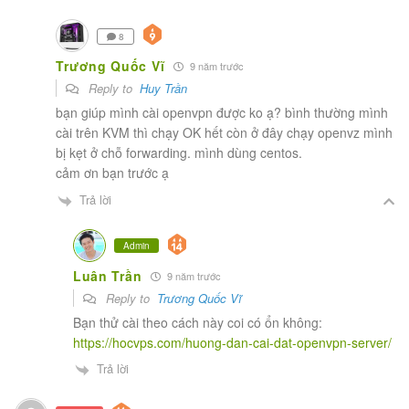
8
Trương Quốc Vĩ
9 năm trước
Reply to
Huy Trần
bạn giúp mình cài openvpn được ko ạ? bình thường mình
cài trên KVM thì chạy OK hết còn ở đây chạy openvz mình
bị kẹt ở chỗ forwarding. mình dùng centos.
cảm ơn bạn trước ạ
Trả lời
Admin
Luân Trần
9 năm trước
Reply to
Trương Quốc Vĩ
Bạn thử cài theo cách này coi có ổn không:
https://hocvps.com/huong-dan-cai-dat-openvpn-server/
Trả lời