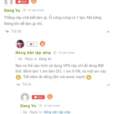
524
Dang Vu
10 năm trước
Thằng này chả biết làm gì. Ổ cứng cũng có 1 tẹo. Mà băng
thông lớn để làm gì nhỉ.
Trả lời
8
Nông dân tập ship
10 năm trước
Reply to
Dang Vu
Bạn có thể cấu hình sử dụng VPS này chỉ để dùng BW
thôi. Mình làm 1 em bên DO, 1 em ở VN, và một em này
. Tiết kiệm đc đống tiền mà sever mạnh
Trả lời
524
Dang Vu
10 năm trước
Reply to
Nông dân tập ship