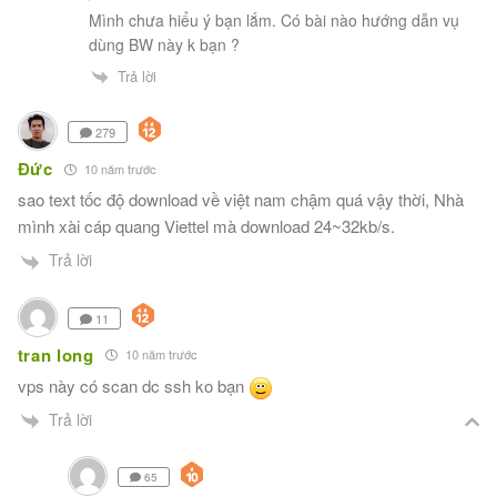
Mình chưa hiểu ý bạn lắm. Có bài nào hướng dẫn vụ
dùng BW này k bạn ?
Trả lời
279
Đức
10 năm trước
sao text tốc độ download về việt nam chậm quá vậy thời, Nhà
mình xài cáp quang Viettel mà download 24~32kb/s.
Trả lời
11
tran long
10 năm trước
vps này có scan dc ssh ko bạn
Trả lời
65