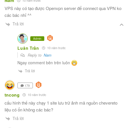
Nam
10 năm trước
VPS này có tạo được Openvpn server để connect qua VPN ko
các bác nhỉ ^^
Trả lời
Admin
Luân Trần
10 năm trước
Reply to
Nam
Ngay comment bên trên luôn
Trả lời
179
tncong
10 năm trước
cấu hình thế này chạy 1 site lưu trữ ảnh mã nguồn chevereto
liệu có ổn không các bác?
Trả lời