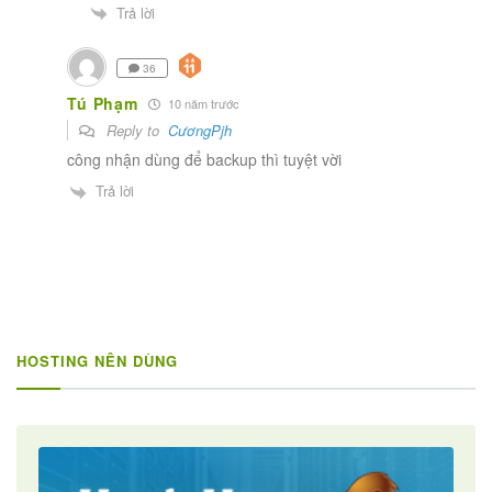
Trả lời
36
Tú Phạm
10 năm trước
Reply to
CươngPjh
công nhận dùng để backup thì tuyệt vời
Trả lời
HOSTING NÊN DÙNG