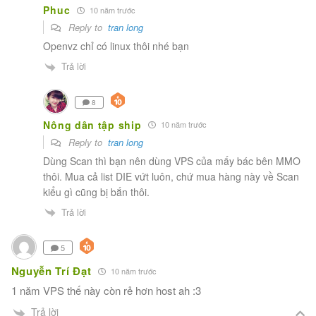
Phuc
10 năm trước
Reply to
tran long
Openvz chỉ có linux thôi nhé bạn
Trả lời
8
Nông dân tập ship
10 năm trước
Reply to
tran long
Dùng Scan thì bạn nên dùng VPS của mấy bác bên MMO
thôi. Mua cả list DIE vứt luôn, chứ mua hàng này về Scan
kiểu gì cũng bị bắn thôi.
Trả lời
5
Nguyễn Trí Đạt
10 năm trước
1 năm VPS thế này còn rẻ hơn host ah :3
Trả lời