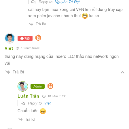
Reply to
Nguyễn Trí Đạt
cái này bạn mua xong cài VPN lên rồi dùng truy cập
xem phim jav cho nhanh thui
ka ka
Trả lời
785
Viet
10 năm trước
thằng này dùng mạng của Incero LLC thảo nào network ngon
vãi
Trả lời
Admin
Luân Trần
10 năm trước
Reply to
Viet
Chuẩn luôn
Trả lời