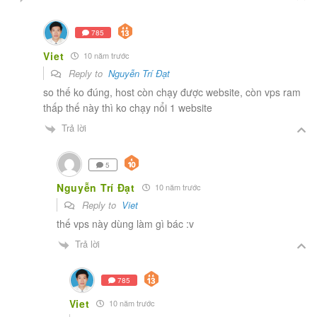
785
Viet
10 năm trước
Reply to
Nguyễn Trí Đạt
so thế ko đúng, host còn chạy được website, còn vps ram
thấp thế này thì ko chạy nổi 1 website
Trả lời
5
Nguyễn Trí Đạt
10 năm trước
Reply to
Viet
thế vps này dùng làm gì bác :v
Trả lời
785
Viet
10 năm trước