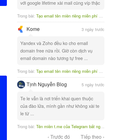
với google lifetime xài mail cũng víp thậc
Trong bài:
Tạo email tên miền riêng miễn phí với Yandex
Kome
3 ngày trước
Yandex và Zoho đều ko cho email
domain free nữa rồi. Giờ còn dịch vụ
email domain nào tương tự free ...
Trong bài:
Tạo email tên miền riêng miễn phí với Yandex
Tịnh Nguyễn Blog
5 ngày trước
Te le vẫn là nơi triển khai quen thuộc
của đào lửa, mình gần như không xài te
le từ ...
Trong bài:
Tên miền t.me của Telegram bất ngờ bị tạm ngưng
‹ Trước đó
Tiếp theo ›