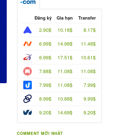
Đăng ký
Gia hạn
Transfer
2.90$
10.18$
8.17$
6.99$
14.98$
11.48$
6.99$
17.51$
10.61$
7.88$
11.08$
11.08$
7.99$
11.08$
7.99$
8.99$
10.88$
9.99$
9.20$
14.69$
9.20$
COMMENT MỚI NHẤT