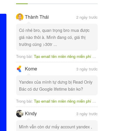
Thành Thái
2 ngày trước
Có nhé bro, quan trọng bro mua được
giá nào thôi à. Mình đang có, giá thị
trường cũng >30tr ...
Trong bài:
Tạo email tên miền riêng miễn phí với Yandex
Kome
3 ngày trước
Yandex của mình tự dưng bị Read Only
Bác có dư Google lifetime bán ko?
Trong bài:
Tạo email tên miền riêng miễn phí với Yandex
Kindy
3 ngày trước
Mình vẫn còn dư mấy account yandex ,