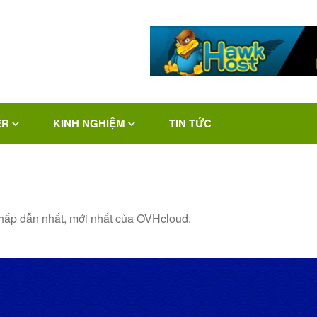
ER
KINH NGHIỆM
TIN TỨC
hấp dẫn nhất, mới nhất của OVHcloud.