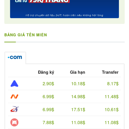
BẢNG GIÁ TÊN MIỀN
Đăng ký
Gia hạn
Transfer
2.90$
10.18$
8.17$
6.99$
14.98$
11.48$
6.99$
17.51$
10.61$
7.88$
11.08$
11.08$