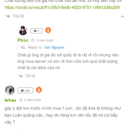
Chất lượng oke mà giá hơi chát thôi ae nha, tôi hủy bên này rồi
https://tocdo.io/result/ff1c5fb3-6edb-4023-9751-cf9d12d8a209
Trả lời
2
Phúc
2 năm trước
Reply to
Van Nguyen
Chát gì ông ơi giá đó với quốc tế là rất rẻ rồi nhưng nếu
ông mua server nó còn rẻ hơn nửa ovh quá chất lượng
nhất là cái ddos của nó
Trả lời
265
lehau
2 năm trước
góp ý đợt km trước mình mua 1 con , tốc độ khá tệ không như
bạn Luân quảng cáo , hay do hàng km nên tốc độ nó cùi bắp
vậy ?