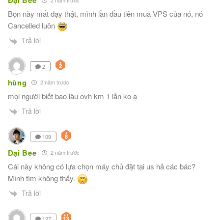
Đại Bee
Bọn này mất dạy thật, mình lần đầu tiên mua VPS của nó, nó
Cancelled luôn
Trả lời
2
hùng
2 năm trước
mọi người biết bao lâu ovh km 1 lần ko ạ
Trả lời
109
Đại Bee
2 năm trước
Cái này không có lựa chọn máy chủ đặt tại us hả các bác?
Mình tìm không thấy.
Trả lời
127