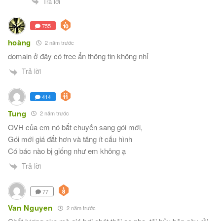
Trả lời
755
hoàng
2 năm trước
domain ở đây có free ẩn thông tin không nhỉ
Trả lời
414
Tung
2 năm trước
OVH của em nó bắt chuyến sang gói mới,
Gói mới giá đắt hơn và tăng ít cấu hình
Có bác nào bị giống như em không ạ
Trả lời
77
Van Nguyen
2 năm trước