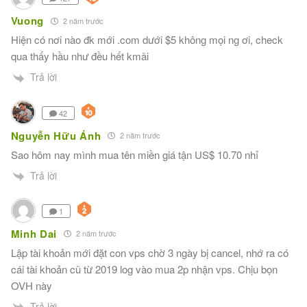
Vuong
2 năm trước
Hiện có nơi nào đk mới .com dưới $5 không mọi ng ơi, check
qua thấy hầu như đều hết kmãi
Trả lời
42
Nguyễn Hữu Ánh
2 năm trước
Sao hôm nay mình mua tên miền giá tận US$ 10.70 nhỉ
Trả lời
1
Minh Dai
2 năm trước
Lập tài khoản mới đặt con vps chờ 3 ngày bị cancel, nhớ ra có
cái tài khoản cũ từ 2019 log vào mua 2p nhận vps. Chịu bọn
OVH này
Trả lời