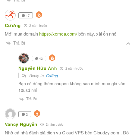
17
Cường
2 năm trước
Mới mua domain
https://xomca.com/
bên này, xài ổn nhé
Trả lời
42
Nguyễn Hữu Ánh
2 năm trước
Reply to
Cường
Bạn có dùng thêm coupon không sao mình mua giá vẫn
10usd nhỉ
Trả lời
2
Vancy Nguyễn
2 năm trước
Nhờ cả nhà đánh giá dịch vụ Cloud VPS bên Cloudzy.com . Độ