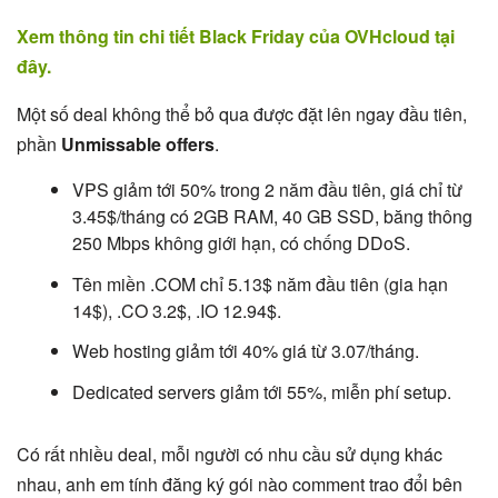
Xem thông tin chi tiết Black Friday của OVHcloud tại
đây.
Một số deal không thể bỏ qua được đặt lên ngay đầu tiên,
phần
Unmissable offers
.
VPS giảm tới 50% trong 2 năm đầu tiên, giá chỉ từ
3.45$/tháng có 2GB RAM, 40 GB SSD, băng thông
250 Mbps không giới hạn, có chống DDoS.
Tên miền .COM chỉ 5.13$ năm đầu tiên (gia hạn
14$), .CO 3.2$, .IO 12.94$.
Web hosting giảm tới 40% giá từ 3.07/tháng.
Dedicated servers giảm tới 55%, miễn phí setup.
Có rất nhiều deal, mỗi người có nhu cầu sử dụng khác
nhau, anh em tính đăng ký gói nào comment trao đổi bên