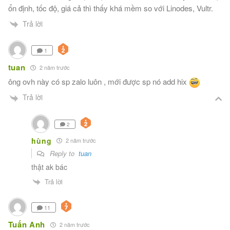
ổn định, tốc độ, giá cả thì thấy khá mềm so với Linodes, Vultr.
Trả lời
1
tuan
2 năm trước
ông ovh này có sp zalo luôn , mới được sp nó add hix
Trả lời
2
hùng
2 năm trước
Reply to
tuan
thật ak bác
Trả lời
11
Tuấn Anh
2 năm trước