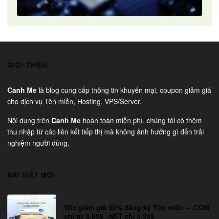
GIỚI THIỆU
Canh Me
là blog cung cấp thông tin khuyến mại, coupon giảm giá
cho dịch vụ Tên miền, Hosting, VPS/Server.
Nội dung trên
Canh Me
hoàn toàn miễn phí, chúng tôi có thêm
thu nhập từ các liên kết tiếp thị mà không ảnh hưởng gì đến trải
nghiệm người dùng.
BÀI VIẾT MỚI
Wix giảm giá 50% đăng ký Tên miền – .COM
chỉ từ 3.95$, .NET chỉ 5.95$