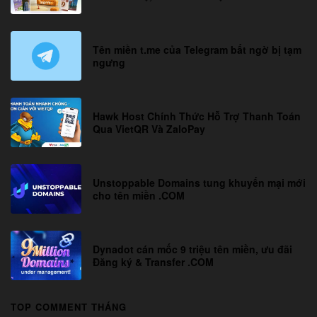
Tên miền t.me của Telegram bất ngờ bị tạm
ngưng
Hawk Host Chính Thức Hỗ Trợ Thanh Toán
Qua VietQR Và ZaloPay
Unstoppable Domains tung khuyến mại mới
cho tên miền .COM
Dynadot cán mốc 9 triệu tên miền, ưu đãi
Đăng ký & Transfer .COM
TOP COMMENT THÁNG