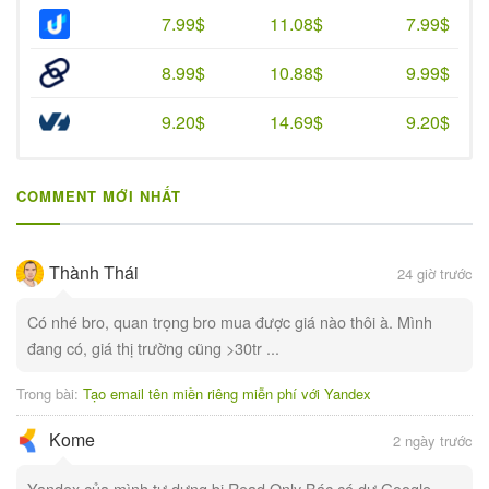
7.99$
11.08$
7.99$
8.99$
10.88$
9.99$
9.20$
14.69$
9.20$
COMMENT MỚI NHẤT
Thành Thái
24 giờ trước
Có nhé bro, quan trọng bro mua được giá nào thôi à. Mình
đang có, giá thị trường cũng >30tr ...
Trong bài:
Tạo email tên miền riêng miễn phí với Yandex
Kome
2 ngày trước
Yandex của mình tự dưng bị Read Only Bác có dư Google