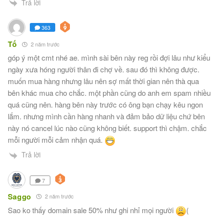
Trả lời
363
Tố
2 năm trước
góp ý một cmt nhé ae. mình sài bên này reg rồi đợi lâu như kiểu
ngày xưa hóng người thân đi chợ về. sau đó thì không được.
muốn mua hàng nhưng lâu nên sợ mất thời gian nên thà qua
bên khác mua cho chắc. một phần cũng do anh em spam nhiều
quá cũng nên. hàng bên này trước có ông bạn chạy kêu ngon
lắm. nhưng mình cần hàng nhanh và đảm bảo dữ liệu chứ bên
này nó cancel lúc nào cũng không biết. support thì chậm. chắc
mỗi người mỗi cảm nhận quá.
Trả lời
7
Saggo
2 năm trước
Sao ko thấy domain sale 50% như ghi nhỉ mọi người
(