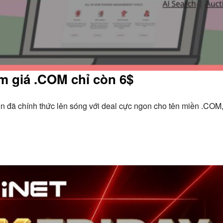
m giá .COM chỉ còn 6$
n đã chính thức lên sóng với deal cực ngon cho tên miền .COM