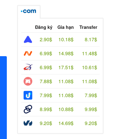
Đăng ký
Gia hạn
Transfer
2.90$
10.18$
8.17$
6.99$
14.98$
11.48$
6.99$
17.51$
10.61$
7.88$
11.08$
11.08$
7.99$
11.08$
7.99$
8.99$
10.88$
9.99$
9.20$
14.69$
9.20$