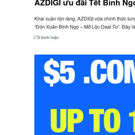
AZDIGI ưu đãi Tết Bính N
Khai xuân rộn ràng, AZDIGI vừa chính thức tun
“Đón Xuân Bính Ngọ – Mở Lộc Deal To”. Đây 
3 bình luận