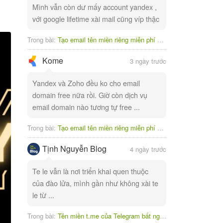
Mình vẫn còn dư mấy account yandex ,
với google lifetime xài mail cũng víp thậc
Trong bài:
Tạo email tên miền riêng miễn phí với Yandex
Kome
3 ngày trước
Yandex và Zoho đều ko cho email
domain free nữa rồi. Giờ còn dịch vụ
email domain nào tương tự free ...
Trong bài:
Tạo email tên miền riêng miễn phí với Yandex
Tịnh Nguyễn Blog
4 ngày trước
Te le vẫn là nơi triển khai quen thuộc
của đào lửa, mình gần như không xài te
le từ ...
Trong bài:
Tên miền t.me của Telegram bất ngờ bị tạm ngưng