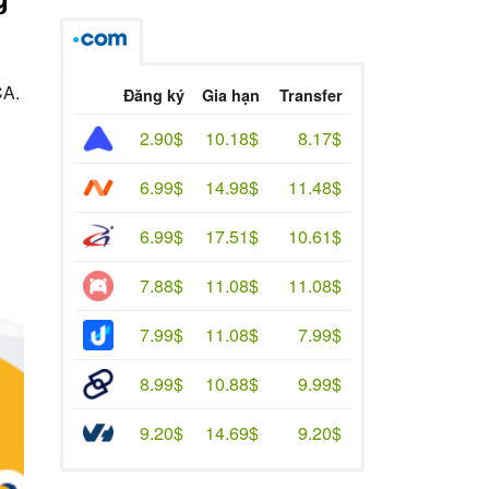
CA.
Đăng ký
Gia hạn
Transfer
2.90$
10.18$
8.17$
6.99$
14.98$
11.48$
6.99$
17.51$
10.61$
7.88$
11.08$
11.08$
7.99$
11.08$
7.99$
8.99$
10.88$
9.99$
9.20$
14.69$
9.20$