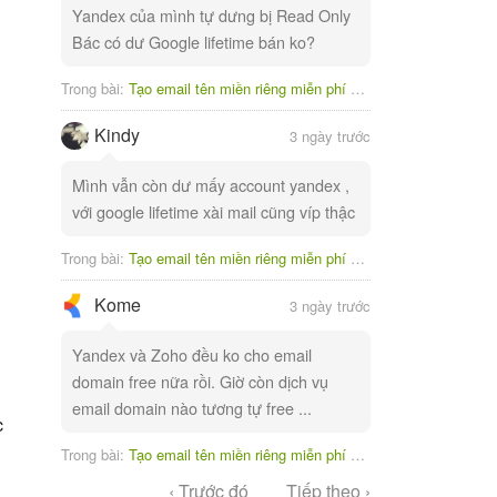
Yandex của mình tự dưng bị Read Only
Bác có dư Google lifetime bán ko?
Trong bài:
Tạo email tên miền riêng miễn phí với Yandex
Kindy
3 ngày trước
Mình vẫn còn dư mấy account yandex ,
với google lifetime xài mail cũng víp thậc
Trong bài:
Tạo email tên miền riêng miễn phí với Yandex
Kome
3 ngày trước
Yandex và Zoho đều ko cho email
domain free nữa rồi. Giờ còn dịch vụ
email domain nào tương tự free ...
c
Trong bài:
Tạo email tên miền riêng miễn phí với Yandex
‹ Trước đó
Tiếp theo ›