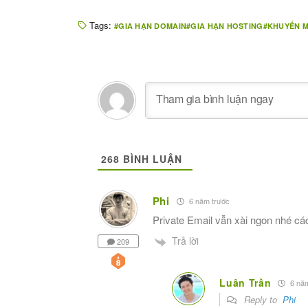
Tags:
GIA HẠN DOMAIN
GIA HẠN HOSTING
KHUYẾN M
268
BÌNH LUẬN
Phi
6 năm trước
Private Email vẫn xài ngon nhé cá
Trả lời
209
Luân Trần
6 năm
Reply to
Phi