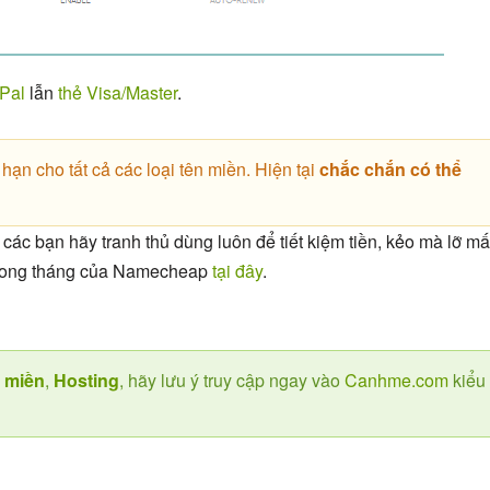
Pal
lẫn
thẻ Visa/Master
.
ạn cho tất cả các loại tên miền. Hiện tại
chắc chắn có thể
các bạn hãy tranh thủ dùng luôn để tiết kiệm tiền, kẻo mà lỡ mấ
 trong tháng của Namecheap
tại đây
.
 miền
,
Hosting
, hãy lưu ý truy cập ngay vào
Canhme.com
kiểu