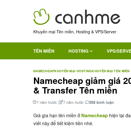
Khuyến mại Tên miền, Hosting & VPS/Server
TÊN MIỀN
HOSTING
VPS/SERV
NAMECHEAP
KHUYẾN MẠI HOSTING
KHUYẾN MẠI TÊN MIỀN
Namecheap giảm giá 20
& Transfer Tên miền
7 năm trước
7 năm trước
268 bình luận
Giá gia hạn tên miền ở
Namecheap
hiện tại đ
viết này để tiết kiệm tiền nhé.