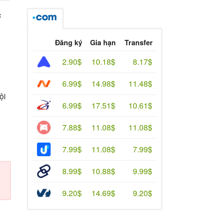
c
Đăng ký
Gia hạn
Transfer
2.90$
10.18$
8.17$
6.99$
14.98$
11.48$
ội
6.99$
17.51$
10.61$
7.88$
11.08$
11.08$
7.99$
11.08$
7.99$
8.99$
10.88$
9.99$
9.20$
14.69$
9.20$