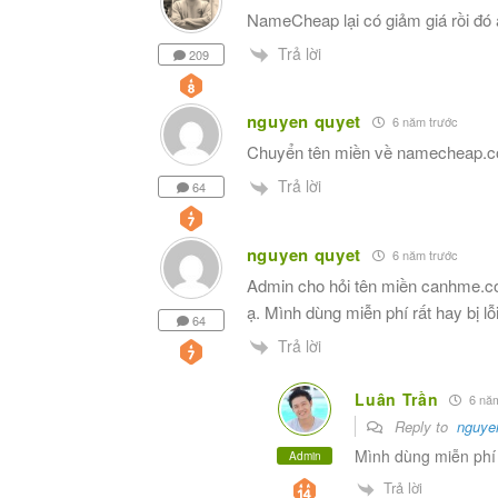
NameCheap lại có giảm giá rồi đó
Trả lời
209
nguyen quyet
6 năm trước
Chuyển tên miền về namecheap.com
Trả lời
64
nguyen quyet
6 năm trước
Admin cho hỏi tên miền canhme.co
ạ. Mình dùng miễn phí rất hay bị lỗi
64
Trả lời
Luân Trần
6 năm
Reply to
nguye
Mình dùng miễn phí
Admin
Trả lời