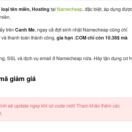
 loại tên miền, Hosting
tại
Namecheap
, đặc biệt, áp dụng đượ
miền.
ấy trên
Canh Me
, ngay cả đợt sinh nhật Namecheap cũng chỉ
ử và thanh toán thành công,
gia hạn .COM chỉ còn 10.38$ mà
ng, SSL và dịch vụ email ở Namecheap nữa. Hãy tận dụng cơ h
mã giảm giá
ình sẽ update ngay khi có code mới! Tham khảo thêm các
y
.