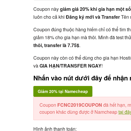
Coupon này
giảm giá 20% khi gia hạn một số
luôn cho cả khi
Đ
ăng ký mới và Transfer
Tên 
Coupon đúng thuộc hàng hiếm chỉ có thể tìm th
giảm 18% cho gia hạn mà thôi. Mình đã test th
thôi, transfer là 7.75$
.
Coupon này còn có thể dùng cho gia hạn Hosti
và
GIA HẠN/TRANSFER NGAY
!
Nhấn vào nút dưới đây để nhận 
Giảm 20% tại Namecheap
Coupon
FCNC2019COUPON
đã hết hạn, m
coupon khác dùng được ở Namcheap
tại đâ
Hình ảnh thanh toán: