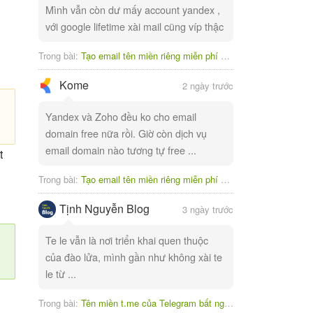
Mình vẫn còn dư mấy account yandex ,
với google lifetime xài mail cũng víp thậc
Trong bài:
Tạo email tên miền riêng miễn phí với Yandex
Kome
2 ngày trước
Yandex và Zoho đều ko cho email
domain free nữa rồi. Giờ còn dịch vụ
email domain nào tương tự free ...
t
Trong bài:
Tạo email tên miền riêng miễn phí với Yandex
Tịnh Nguyễn Blog
3 ngày trước
Te le vẫn là nơi triển khai quen thuộc
của đào lửa, mình gần như không xài te
le từ ...
Trong bài:
Tên miền t.me của Telegram bất ngờ bị tạm ngưng