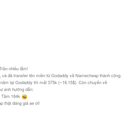
rần nhiều lắm!
 và đã transfer tên miền từ Godaddy về Namecheap thành công.
 năm tại Godaddy thì mất 375k (~16.15$). Còn chuyển về
ư anh hướng dẫn:
=> Tầm 184k
 thật đáng giá ae ơi!