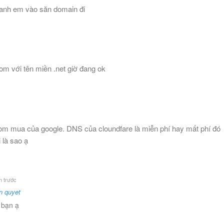
 anh em vào săn domain đi
 với tên miền .net giờ đang ok
m mua của google. DNS của cloundfare là miễn phí hay mất phí đó
 là sao ạ
 trước
n quyet
 bạn ạ