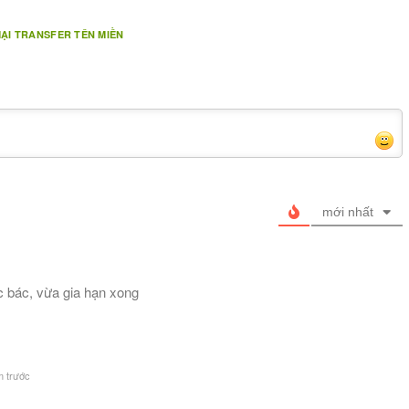
ẠI TRANSFER TÊN MIỀN
mới nhất
c bác, vừa gia hạn xong
 trước