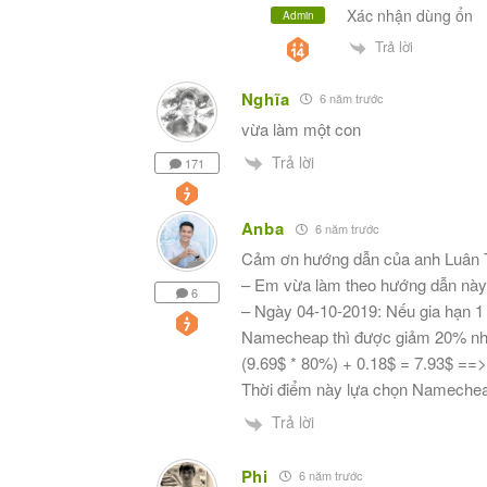
Xác nhận dùng ổn
Admin
Trả lời
Nghĩa
6 năm trước
vừa làm một con
Trả lời
171
Anba
6 năm trước
Cảm ơn hướng dẫn của anh Luân T
– Em vừa làm theo hướng dẫn này,
6
– Ngày 04-10-2019: Nếu gia hạn 1
Namecheap thì được giảm 20% nh
(9.69$ * 80%) + 0.18$ = 7.93$ =
Thời điểm này lựa chọn Namecheap
Trả lời
Phi
6 năm trước