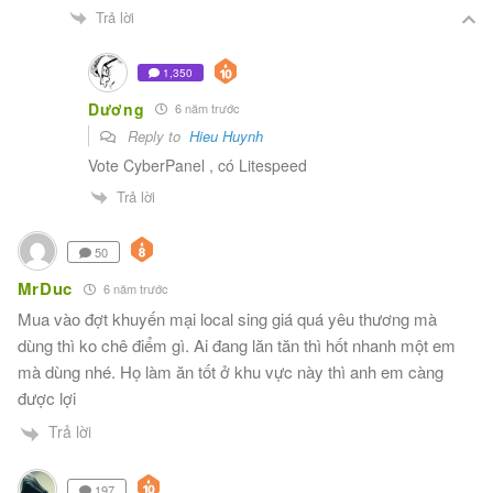
Trả lời
1,350
Dương
6 năm trước
Reply to
Hieu Huynh
Vote CyberPanel , có Litespeed
Trả lời
50
MrDuc
6 năm trước
Mua vào đợt khuyến mại local sing giá quá yêu thương mà
dùng thì ko chê điểm gì. Ai đang lăn tăn thì hốt nhanh một em
mà dùng nhé. Họ làm ăn tốt ở khu vực này thì anh em càng
được lợi
Trả lời
197