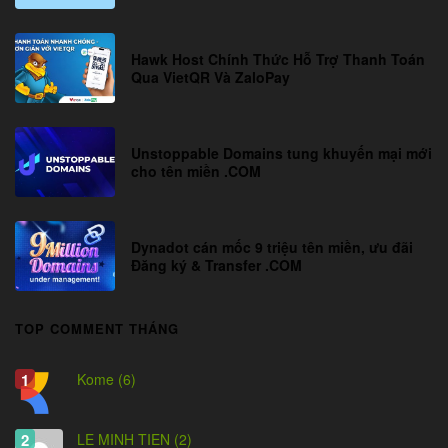
Hawk Host Chính Thức Hỗ Trợ Thanh Toán
Qua VietQR Và ZaloPay
Unstoppable Domains tung khuyến mại mới
cho tên miền .COM
Dynadot cán mốc 9 triệu tên miền, ưu đãi
Đăng ký & Transfer .COM
TOP COMMENT THÁNG
Kome (6)
LE MINH TIEN (2)