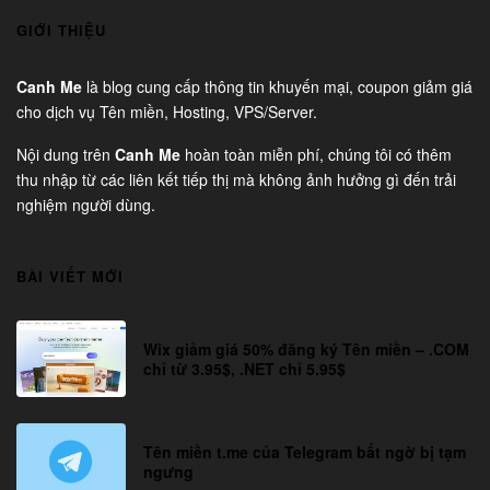
GIỚI THIỆU
Canh Me
là blog cung cấp thông tin khuyến mại, coupon giảm giá
cho dịch vụ Tên miền, Hosting, VPS/Server.
Nội dung trên
Canh Me
hoàn toàn miễn phí, chúng tôi có thêm
thu nhập từ các liên kết tiếp thị mà không ảnh hưởng gì đến trải
nghiệm người dùng.
BÀI VIẾT MỚI
Wix giảm giá 50% đăng ký Tên miền – .COM
chỉ từ 3.95$, .NET chỉ 5.95$
Tên miền t.me của Telegram bất ngờ bị tạm
ngưng