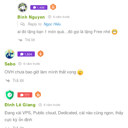
1,498
Binh Nguyen
6 năm trước
Reply to
Ngọc Hiếu
ai đó tặng bạn 1 món quà…đó gọi là tặng Free nhé
Trả lời
1,604
Sabo
6 năm trước
OVH chưa bao giờ làm mình thất vọng
Trả lời
777
Đinh Lê Giang
6 năm trước
Đang xài VPS, Public cloud, Dedicated, cái nào cũng ngon, thấy
cực kỳ ổn định