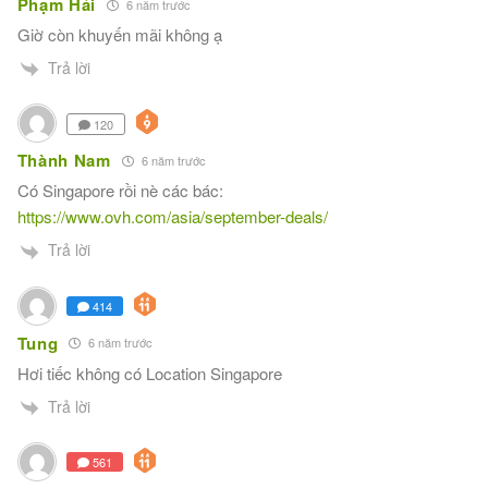
Phạm Hải
6 năm trước
Giờ còn khuyến mãi không ạ
Trả lời
120
Thành Nam
6 năm trước
Có Singapore rồi nè các bác:
https://www.ovh.com/asia/september-deals/
Trả lời
414
Tung
6 năm trước
Hơi tiếc không có Location Singapore
Trả lời
561