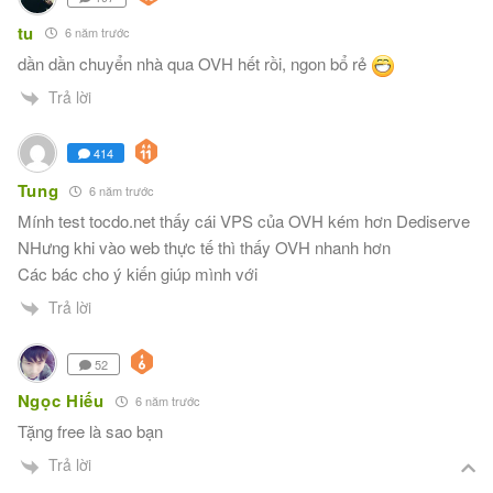
tu
6 năm trước
dần dần chuyển nhà qua OVH hết rồi, ngon bổ rẻ
Trả lời
414
Tung
6 năm trước
Mính test tocdo.net thấy cái VPS của OVH kém hơn Dediserve
NHưng khi vào web thực tế thì thấy OVH nhanh hơn
Các bác cho ý kiến giúp mình với
Trả lời
52
Ngọc Hiếu
6 năm trước
Tặng free là sao bạn
Trả lời