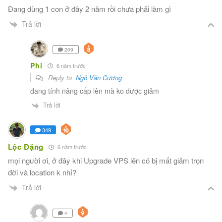
Đang dùng 1 con ở đây 2 năm rồi chưa phải làm gì
Trả lời
209
Phi
6 năm trước
Reply to
Ngô Văn Cương
đang tính nâng cấp lên mà ko được giảm
Trả lời
349
Lộc Đặng
6 năm trước
mọi người ơi, ở đây khi Upgrade VPS lên có bị mất giảm trọn
đời và location k nhỉ?
Trả lời
4