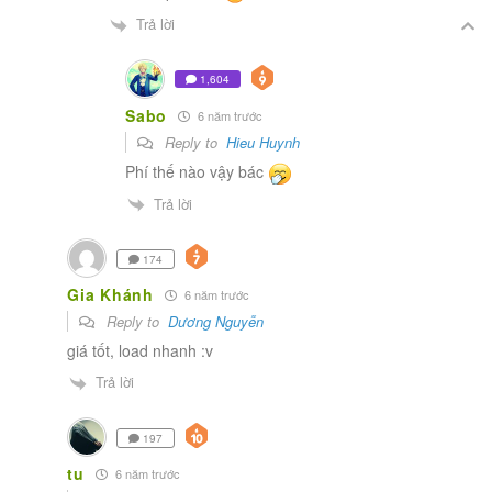
Trả lời
1,604
Sabo
6 năm trước
Reply to
Hieu Huynh
Phí thế nào vậy bác
Trả lời
174
Gia Khánh
6 năm trước
Reply to
Dương Nguyễn
giá tốt, load nhanh :v
Trả lời
197
tu
6 năm trước