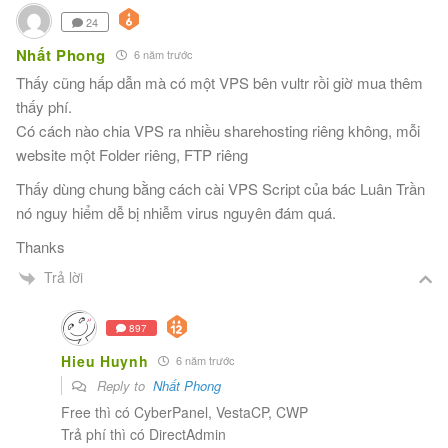
24
Nhất Phong
6 năm trước
Thấy cũng hấp dẫn mà có một VPS bên vultr rồi giờ mua thêm
thấy phí.
Có cách nào chia VPS ra nhiều sharehosting riêng không, mỗi
website một Folder riêng, FTP riêng
Thấy dùng chung bằng cách cài VPS Script của bác Luân Trần
nó nguy hiểm dễ bị nhiễm virus nguyên đám quá.
Thanks
Trả lời
897
Hieu Huynh
6 năm trước
Reply to
Nhất Phong
Free thì có CyberPanel, VestaCP, CWP
Trả phí thì có DirectAdmin