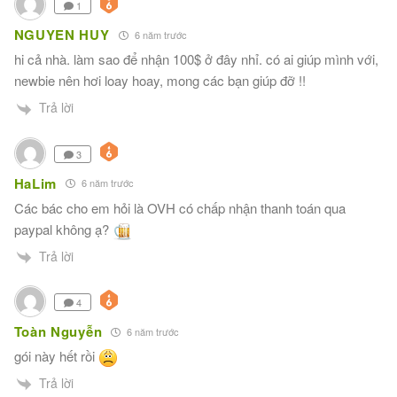
1
NGUYEN HUY
6 năm trước
hi cả nhà. làm sao để nhận 100$ ở đây nhỉ. có ai giúp mình với,
newbie nên hơi loay hoay, mong các bạn giúp đỡ !!
Trả lời
3
HaLim
6 năm trước
Các bác cho em hỏi là OVH có chấp nhận thanh toán qua
paypal không ạ?
Trả lời
4
Toàn Nguyễn
6 năm trước
gói này hết rồi
Trả lời