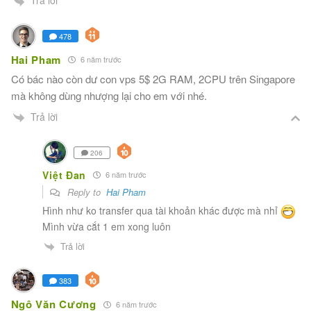
Trả lời
478
Hai Pham
6 năm trước
Có bác nào còn dư con vps 5$ 2G RAM, 2CPU trên Singapore
mà không dùng nhượng lại cho em với nhé.
Trả lời
206
Việt Đan
6 năm trước
Reply to
Hai Pham
Hình như ko transfer qua tài khoản khác được mà nhỉ
Mình vừa cắt 1 em xong luôn
Trả lời
383
Ngô Văn Cương
6 năm trước