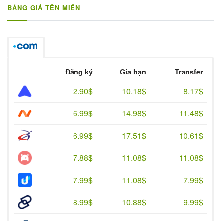
BẢNG GIÁ TÊN MIỀN
Đăng ký
Gia hạn
Transfer
2.90$
10.18$
8.17$
6.99$
14.98$
11.48$
6.99$
17.51$
10.61$
7.88$
11.08$
11.08$
7.99$
11.08$
7.99$
8.99$
10.88$
9.99$