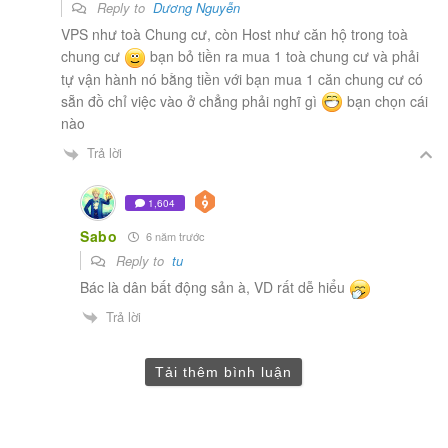
Reply to
Dương Nguyễn
VPS như toà Chung cư, còn Host như căn hộ trong toà
chung cư
bạn bỏ tiền ra mua 1 toà chung cư và phải
tự vận hành nó bằng tiền với bạn mua 1 căn chung cư có
sẵn đồ chỉ việc vào ở chẳng phải nghĩ gì
bạn chọn cái
nào
Trả lời
1,604
Sabo
6 năm trước
Reply to
tu
Bác là dân bất động sản à, VD rất dễ hiểu
Trả lời
Tải thêm bình luận