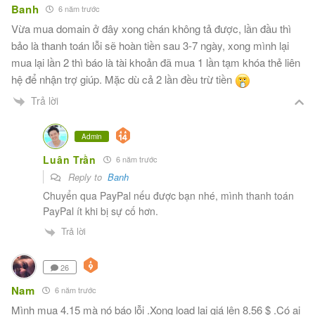
Banh
6 năm trước
Vừa mua domain ở đây xong chán không tả được, lần đầu thì
bảo là thanh toán lỗi sẽ hoàn tiền sau 3-7 ngày, xong mình lại
mua lại lần 2 thì báo là tài khoản đã mua 1 lần tạm khóa thẻ liên
hệ để nhận trợ giúp. Mặc dù cả 2 lần đều trừ tiền
Trả lời
Admin
Luân Trần
6 năm trước
Reply to
Banh
Chuyển qua PayPal nếu được bạn nhé, mình thanh toán
PayPal ít khi bị sự cố hơn.
Trả lời
26
Nam
6 năm trước
Mình mua 4.15 mà nó báo lỗi .Xong load lại giá lên 8.56 $ .Có ai