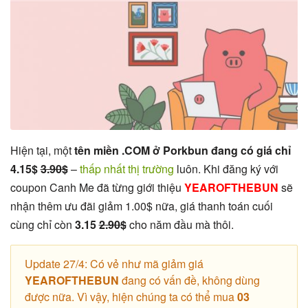
Hiện tại, một
tên miền .COM ở Porkbun đang có giá chỉ
4.15$
3.90$
–
thấp nhất thị trường
luôn. Khi đăng ký với
coupon Canh Me đã từng giới thiệu
YEAROFTHEBUN
sẽ
nhận thêm ưu đãi giảm 1.00$ nữa, giá thanh toán cuối
cùng chỉ còn
3.15
2.90
$
cho năm đầu mà thôi.
Update 27/4: Có vẻ như mã giảm giá
YEAROFTHEBUN
đang có vấn đề, không dùng
được nữa. Vì vậy, hiện chúng ta có thể mua
03