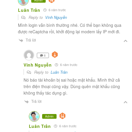
Admin
Luân Trần
6 năm trước
Reply to
Vinh Nguyễn
Mình login vẫn bình thường nhé. Có thể bạn không qua
được reCaptcha rồi, khởi động lại modem lấy IP mới đi.
Trả lời
8
Vinh Nguyễn
6 năm trước
Reply to
Luân Trần
Nó báo tài khoản bị sai hoặc mật khẩu. Mình thử cả
trên điện thoại cũng vậy. Dùng quên mật khẩu cũng
không thấy tác dụng gì.
Trả lời
Admin
Luân Trần
6 năm trước