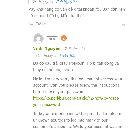
Reply to
Vinh Nguyễn
Vậy khả năng có vấn đề ở tài khoản rồi. Bạn cần liên
hệ support để họ kiểm tra thôi.
Trả lời
8
Vinh Nguyễn
6 năm trước
Reply to
Luân Trần
Đã có câu trả lời từ Porkbun. Họ bị tấn công và
thay đổi hết mật khẩu.
Hello. I’m very sorry that you cannot access your
account. Can you please follow the instructions
here to reset your password:
https://kb.porkbun.com/article/42-how-to-reset-
your-password
Today we experienced wide spread attempts from
unknown sources to log into many of our
customer’s accounts. While your account was not