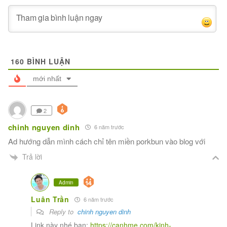
160
BÌNH LUẬN
mới nhất
2
chinh nguyen dinh
6 năm trước
Ad hướng dẫn mình cách chỉ tên miền porkbun vào blog với
Trả lời
Admin
Luân Trần
6 năm trước
Reply to
chinh nguyen dinh
Link này nhé bạn:
https://canhme.com/kinh-