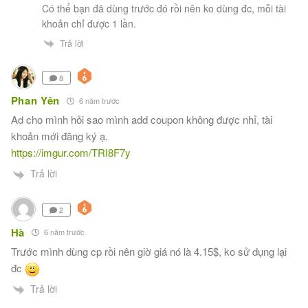
Có thể bạn đã dùng trước đó rồi nên ko dùng đc, mỗi tài
khoản chỉ được 1 lần.
Trả lời
8
Phan Yên
6 năm trước
Ad cho mình hỏi sao mình add coupon không được nhỉ, tài
khoản mới đăng ký ạ.
https://imgur.com/TRI8F7y
Trả lời
2
Hà
6 năm trước
Trước mình dùng cp rồi nên giờ giá nó là 4.15$, ko sử dụng lại
đc
Trả lời