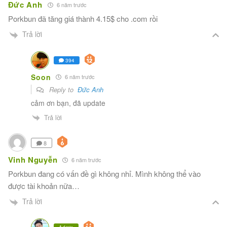
Đức Anh
6 năm trước
Porkbun đã tăng giá thành 4.15$ cho .com rồi
Trả lời
394
Soon
6 năm trước
Reply to
Đức Anh
cảm ơn bạn, đã update
Trả lời
8
Vinh Nguyễn
6 năm trước
Porkbun đang có vấn đề gì không nhỉ. Mình không thể vào
được tài khoản nữa…
Trả lời