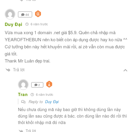
44
Duy Đại
6 năm trước
Vừa mua xong 1 domain .net giá $5.9. Quên chả nhập mã
YEAROFTHEBUN nên ko biết còn áp dụng được hay ko nữa ^^
Cứ tưởng bên này hết khuyến mãi rồi, ai zè vẫn còn mua được
giá tốt.
Thank Mr Luân đẹp trai.
Trả lời
2
Tran
6 năm trước
Reply to
Duy Đại
Nếu chưa dùng mã này bao giờ thì không dùng lần này
dùng lần sau cũng được á bác. còn dùng lần nào đó rồi thì
thôi khỏi nhập mã đó nữa
Trả lời