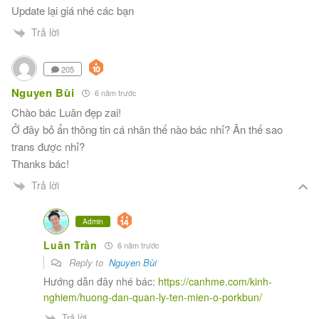
Update lại giá nhé các bạn
Trả lời
205
Nguyen Bùi
6 năm trước
Chào bác Luân đẹp zai!
Ở đây bỏ ẩn thông tin cá nhân thế nào bác nhỉ? Ân thế sao
trans được nhỉ?
Thanks bác!
Trả lời
Admin
Luân Trần
6 năm trước
Reply to
Nguyen Bùi
Hướng dẫn đây nhé bác:
https://canhme.com/kinh-
nghiem/huong-dan-quan-ly-ten-mien-o-porkbun/
Trả lời