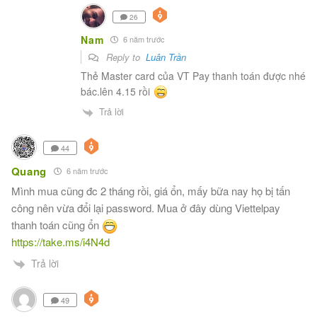
26
Nam
6 năm trước
Reply to
Luân Trần
Thẻ Master card của VT Pay thanh toán được nhé
bác.lên 4.15 rồi
Trả lời
44
Quang
6 năm trước
Mình mua cũng đc 2 tháng rồi, giá ổn, mấy bữa nay họ bị tấn
công nên vừa đổi lại password. Mua ở đây dùng Viettelpay
thanh toán cũng ổn
https://take.ms/i4N4d
Trả lời
49