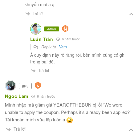
khuyến mại a ạ
Trả lời
Admin
Luân Trần
6 năm trước
Reply to
Nam
À quy định này rõ ràng rồi, bên mình cũng có ghi
trong bài đó.
Trả lời
3
Ngoc Lam
6 năm trước
Mình nhập mã giảm giá YEAROFTHEBUN bị lỗi “We were
unable to apply the coupon. Perhaps it’s already been applied?”
Tài khoản mình vừa lập luôn á
Trả lời