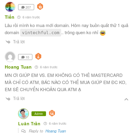
207
Tiến
6 năm trước
Lâu rồi mình ko mua mới domain. Hôm nay buồn quất thử 1 quả
domain
.. trông quen ko nhỉ
vintechful.com
Trả lời
10
Hoang Tuan
6 năm trước
MN ƠI GIÚP EM VS. EM KHÔNG CÓ THẺ MASTERCARD
MÀ CHỈ CÓ ATM, BÁC NÀO CÓ THỂ MUA GIÚP EM ĐC KO,
EM SẼ CHUYỂN KHOẢN QUA ATM Ạ
Trả lời
Admin
Luân Trần
6 năm trước
Reply to
Hoang Tuan