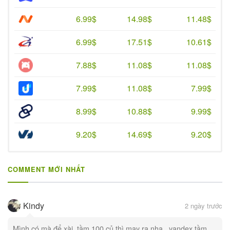
6.99$
14.98$
11.48$
6.99$
17.51$
10.61$
7.88$
11.08$
11.08$
7.99$
11.08$
7.99$
8.99$
10.88$
9.99$
9.20$
14.69$
9.20$
COMMENT MỚI NHẤT
Kindy
2 ngày trước
Mình có mà để xài. tầm 100 củ thì may ra nha . yandex tầm