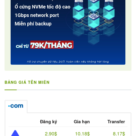
BẢNG GIÁ TÊN MIỀN
Đăng ký
Gia hạn
Transfer
2.90$
10.18$
8.17$