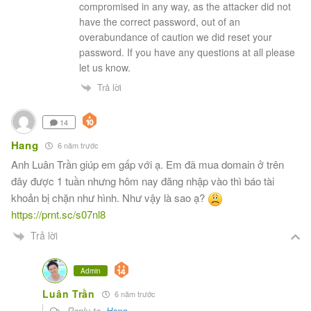
compromised in any way, as the attacker did not
have the correct password, out of an
overabundance of caution we did reset your
password. If you have any questions at all please
let us know.
Trả lời
14
Hang
6 năm trước
Anh Luân Trần giúp em gấp với ạ. Em đã mua domain ở trên
đây được 1 tuần nhưng hôm nay đăng nhập vào thì báo tài
khoản bị chặn như hình. Như vậy là sao ạ?
https://prnt.sc/s07nl8
Trả lời
Admin
Luân Trần
6 năm trước
Reply to
Hang