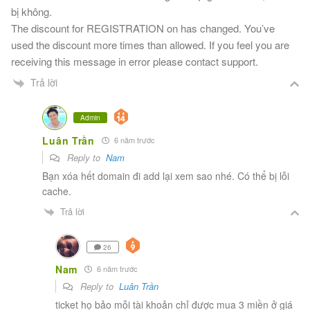
bị không.
The discount for REGISTRATION on has changed. You’ve
used the discount more times than allowed. If you feel you are
receiving this message in error please contact support.
Trả lời
Admin
Luân Trần
6 năm trước
Reply to
Nam
Bạn xóa hết domain đi add lại xem sao nhé. Có thể bị lỗi
cache.
Trả lời
26
Nam
6 năm trước
Reply to
Luân Trần
ticket họ bảo mỗi tài khoản chỉ được mua 3 miền ở giá