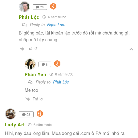
70
Phát Lộc
6 năm trước
Reply to
Ngoc Lam
Bị giống bác, tài khoản lập trước đó rồi mà chưa dùng gì,
nhập mã bị y chang
Trả lời
8
Phan Yên
6 năm trước
Reply to
Phát Lộc
Me too
Trả lời
58
Lady Art
6 năm trước
Hihi, nay đau lòng lắm. Mua xong cái .com ở PA mới nhớ ra