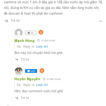
canhme và múc 1 em ở đây giá 4.15$ (lần trước áp mã giảm 1$
rồi). Đúng là KH cũ vẫn dc giá ưu đãi. Nhớ nằm lòng trước khi
đk domain & host thì phải lên canhme!
Trả lời
42
Mạnh Hùng
6 năm trước
Reply to
Lady Art
Bro này nói chuyện khôi hài ghê.
Trả lời
443
Huyền Nguyễn
6 năm trước
Reply to
Lady Art
Hihi, đọc comment cuốn hút ghê
Trả lời