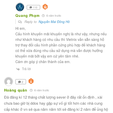
110
Quang Phạm
6 năm trước
Reply to
Nguyễn Mai Đông Hồ
Hi em,
Cấu hình khuyến mãi khuyến nghị là như vậy, nhưng nếu
như khách hàng có nhu cầu thì Vietnix vẫn sẵn sàng hỗ
trợ thay đổi cấu hình phần cứng phù hợp để khách hàng
có thể vừa đúng nhu cầu sử dụng mà vẫn được hưởng
khuyến mãi bởi vậy em cứ yên tâm nhé.
Cám ơn góp ý chân thành của em.
Trả lời
2
Hoàng quân
6 năm trước
Đã đăng kí 12 tháng chất lượng sever ở đây rất ổn định , xài
chưa bao giờ bị ddos hay gặp sự vố gì tốt hơn các nhà cung
cấp khác ở vn sẽ qua năm năm tới sẽ đăng kí 2 năm để ủng hộ