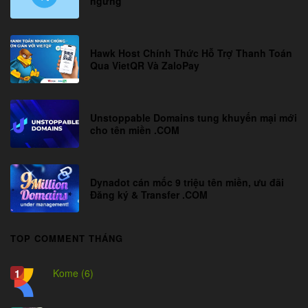
ngưng
Hawk Host Chính Thức Hỗ Trợ Thanh Toán
Qua VietQR Và ZaloPay
Unstoppable Domains tung khuyến mại mới
cho tên miền .COM
Dynadot cán mốc 9 triệu tên miền, ưu đãi
Đăng ký & Transfer .COM
TOP COMMENT THÁNG
Kome (6)