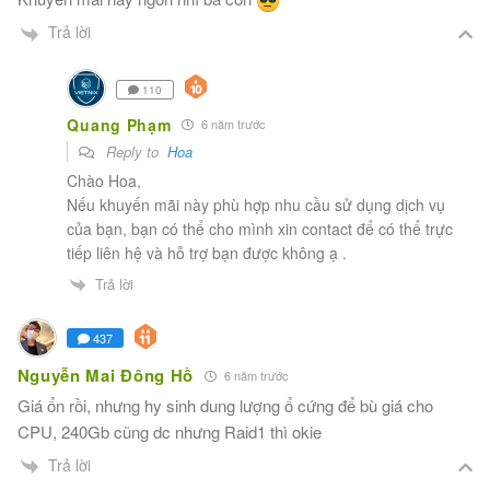
Trả lời
110
Quang Phạm
6 năm trước
Reply to
Hoa
Chào Hoa,
Nếu khuyến mãi này phù hợp nhu cầu sử dụng dịch vụ
của bạn, bạn có thể cho mình xin contact để có thể trực
tiếp liên hệ và hỗ trợ bạn được không ạ .
Trả lời
437
Nguyễn Mai Đông Hồ
6 năm trước
Giá ổn rồi, nhưng hy sinh dung lượng ổ cứng để bù giá cho
CPU, 240Gb cũng dc nhưng Raid1 thì okie
Trả lời