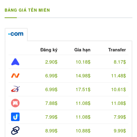
BẢNG GIÁ TÊN MIỀN
Đăng ký
Gia hạn
Transfer
2.90$
10.18$
8.17$
6.99$
14.98$
11.48$
6.99$
17.51$
10.61$
7.88$
11.08$
11.08$
7.99$
11.08$
7.99$
8.99$
10.88$
9.99$