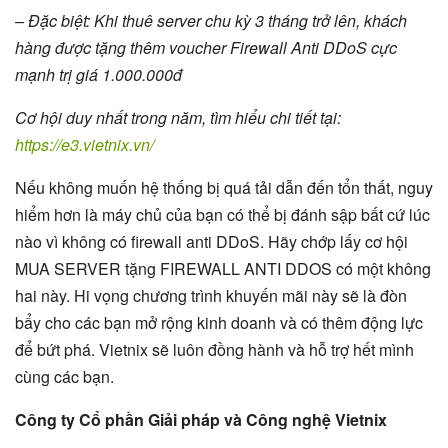
– Đặc biệt: Khi thuê server chu kỳ 3 tháng trở lên, khách
hàng được tặng thêm voucher Firewall Anti DDoS cực
mạnh trị giá 1.000.000đ
Cơ hội duy nhất trong năm, tìm hiểu chi tiết tại:
https://e3.vietnix.vn/
Nếu không muốn hệ thống bị quá tải dẫn đến tổn thất, nguy
hiểm hơn là máy chủ của bạn có thể bị đánh sập bất cứ lúc
nào vì không có firewall anti DDoS. Hãy chớp lấy cơ hội
MUA SERVER tặng FIREWALL ANTI DDOS có một không
hai này. Hi vọng chương trình khuyến mãi này sẽ là đòn
bẩy cho các bạn mở rộng kinh doanh và có thêm động lực
để bứt phá. Vietnix sẽ luôn đồng hành và hỗ trợ hết mình
cùng các bạn.
Công ty Cổ phần Giải pháp và Công nghệ Vietnix