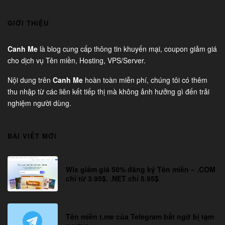
GIỚI THIỆU
Canh Me
là blog cung cấp thông tin khuyến mại, coupon giảm giá
cho dịch vụ Tên miền, Hosting, VPS/Server.
Nội dung trên
Canh Me
hoàn toàn miễn phí, chúng tôi có thêm
thu nhập từ các liên kết tiếp thị mà không ảnh hưởng gì đến trải
nghiệm người dùng.
BÀI VIẾT MỚI
Wix giảm giá 50% đăng ký Tên miền – .COM
chỉ từ 3.95$, .NET chỉ 5.95$
Tên miền t.me của Telegram bất ngờ bị tạm