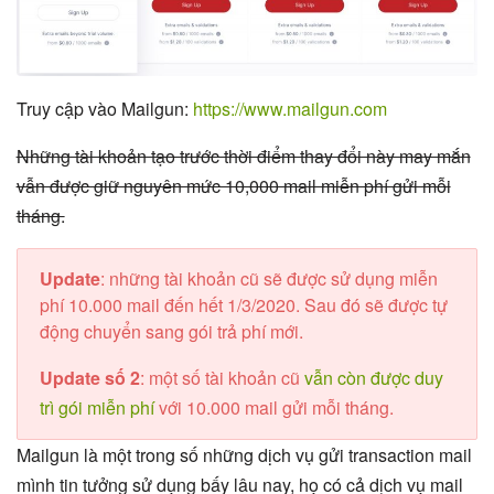
Truy cập vào Mailgun:
https://www.mailgun.com
Những tài khoản tạo trước thời điểm thay đổi này may mắn
vẫn được giữ nguyên mức 10,000 mail miễn phí gửi mỗi
tháng.
Update
: những tài khoản cũ sẽ được sử dụng miễn
phí 10.000 mail đến hết 1/3/2020. Sau đó sẽ được tự
động chuyển sang gói trả phí mới.
Update số 2
: một số tài khoản cũ
vẫn còn được duy
trì gói miễn phí
với 10.000 mail gửi mỗi tháng.
Mailgun là một trong số những dịch vụ gửi transaction mail
mình tin tưởng sử dụng bấy lâu nay, họ có cả dịch vụ mail