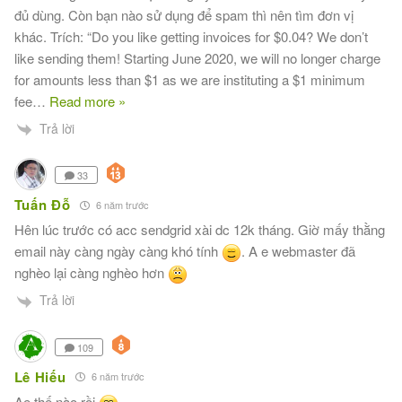
đủ dùng. Còn bạn nào sử dụng để spam thì nên tìm đơn vị
khác. Trích: “Do you like getting invoices for $0.04? We don’t
like sending them! Starting June 2020, we will no longer charge
for amounts less than $1 as we are instituting a $1 minimum
fee
…
Read more »
Trả lời
33
Tuấn Đỗ
6 năm trước
Hên lúc trước có acc sendgrid xài dc 12k tháng. Giờ mấy thằng
email này càng ngày càng khó tính
. A e webmaster đã
nghèo lại càng nghèo hơn
Trả lời
109
Lê Hiếu
6 năm trước
Ae thế nào rồi