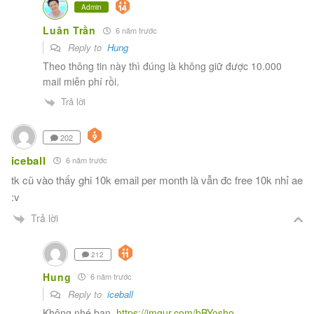
Admin
Luân Trần
6 năm trước
Reply to
Hung
Theo thông tin này thì đúng là không giữ được 10.000
mail miễn phí rồi.
Trả lời
202
iceball
6 năm trước
tk cũ vào thấy ghi 10k email per month là vẫn đc free 10k nhỉ ae
:v
Trả lời
212
Hung
6 năm trước
Reply to
iceball
Không nhé bạn.
https://imgur.com/bBYosho