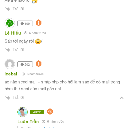
Trả lời
109
Lê Hiếu
6 năm trước
Sắp tới ngày rồi
(
Trả lời
202
iceball
6 năm trước
ae nào send mail = smtp php cho hỏi làm sao để có mail trong
hòm thư sent của mail gốc nhỉ
Trả lời
Admin
Luân Trần
6 năm trước