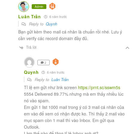
Admin
Luân Trần
6 năm trước
Reply to
Quynh
Bạn gửi kèm theo mail cá nhân là chuẩn rồi nhé. Lưu ý
cần verify các record domain đầy đủ.
Trả lời
2
Quynh
6 năm trước
Reply to
Luân Trần
Tỉ lệ em gửi như link screen
https://prnt.sc/sswm5s
5554 Delivered 89.77% nhưng mà em thấy nhiều lúc
nó vào spam.
Em gửi 1 list 1000 mail trong ý có 3 mail cá nhân của
em vào để xem có nhận được ko. Thì thấy 2 mail vào
mục spam còn 1 mail thì vào Inbox. Em gửi qua
Outlook.
Làm thế nào để tăng tỉ lệ Inbox anh ơi?