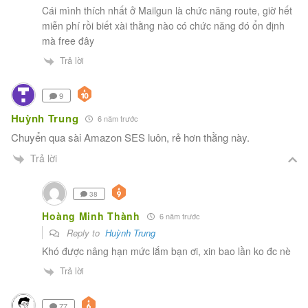
Cái mình thích nhất ở Mailgun là chức năng route, giờ hết
miễn phí rồi biết xài thằng nào có chức năng đó ổn định
mà free đây
Trả lời
9
Huỳnh Trung
6 năm trước
Chuyển qua sài Amazon SES luôn, rẻ hơn thằng này.
Trả lời
38
Hoàng Minh Thành
6 năm trước
Reply to
Huỳnh Trung
Khó được nâng hạn mức lắm bạn ơi, xin bao lần ko đc nè
Trả lời
77