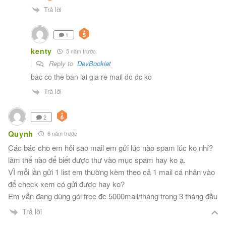
Trả lời
1
kenty
5 năm trước
Reply to
DevBooklet
bac co the ban lai gia re mail do dc ko
Trả lời
2
Quynh
6 năm trước
Các bác cho em hỏi sao mail em gửi lúc nào spam lúc ko nhỉ?
làm thế nào để biết được thư vào mục spam hay ko ạ.
VÌ mỗi lần gửi 1 list em thường kèm theo cả 1 mail cá nhân vào
để check xem có gửi được hay ko?
Em vẫn đang dùng gói free đc 5000mail/tháng trong 3 tháng đầu
Trả lời