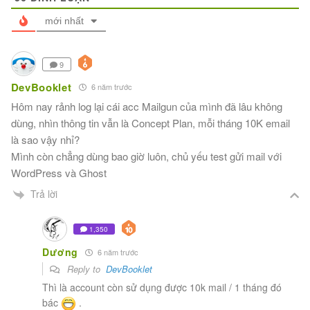
mới nhất
9
DevBooklet
6 năm trước
Hôm nay rảnh log lại cái acc Mailgun của mình đã lâu không
dùng, nhìn thông tin vẫn là Concept Plan, mỗi tháng 10K email
là sao vậy nhỉ?
Mình còn chẳng dùng bao giờ luôn, chủ yếu test gửi mail với
WordPress và Ghost
Trả lời
1,350
Dương
6 năm trước
Reply to
DevBooklet
Thì là account còn sử dụng được 10k mail / 1 tháng đó
bác
.