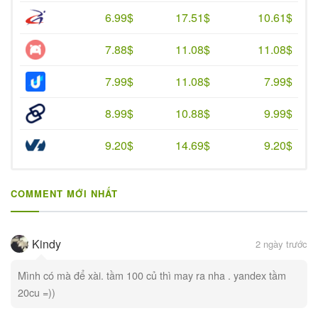
6.99$
17.51$
10.61$
7.88$
11.08$
11.08$
7.99$
11.08$
7.99$
8.99$
10.88$
9.99$
9.20$
14.69$
9.20$
COMMENT MỚI NHẤT
Kindy
2 ngày trước
Mình có mà để xài. tầm 100 củ thì may ra nha . yandex tầm
20cu =))