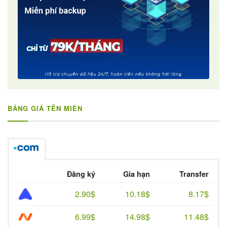
BẢNG GIÁ TÊN MIỀN
Đăng ký
Gia hạn
Transfer
2.90$
10.18$
8.17$
6.99$
14.98$
11.48$