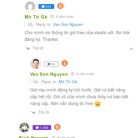
334
Mít Tơ Gà
6 năm trước
Reply to
Van Son Nguyen
Cho mình xin thông tin gói free của elastic với. Xin link
đăng ký. Thanks!
Trả lời
99
Van Son Nguyen
6 năm trước
Reply to
Mít Tơ Gà
Gói này mình đăng ký hồi trước. Giờ nó bắt nâng
cấp hết rồi. Gói cũ của mình chưa thấy nó báo bắt
nâng cấp. Nên vẫn dùng dc free
Trả lời
1,498
Binh Nguyen
6 năm trước