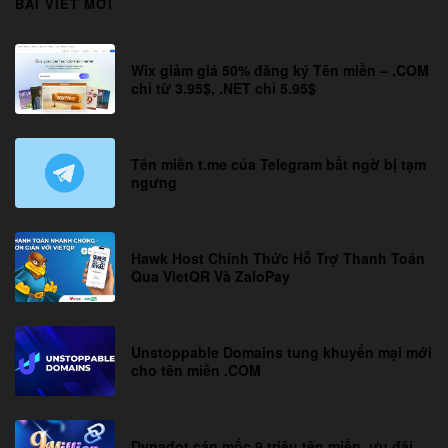
BÀI VIẾT MỚI
Wix giảm giá 50% đăng ký Tên miền – .COM
chỉ từ 3.95$, .NET chỉ 5.95$
Tên miền t.me của Telegram bất ngờ bị tạm
ngưng
Hawk Host Chính Thức Hỗ Trợ Thanh Toán
Qua VietQR Và ZaloPay
Unstoppable Domains tung khuyến mại mới
cho tên miền .COM
Dynadot cán mốc 9 triệu tên miền, ưu đãi