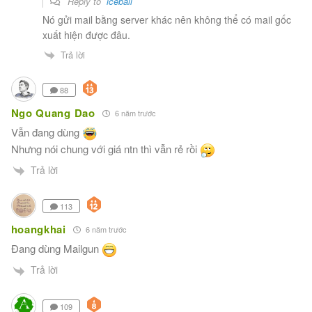
Reply to
iceball
Nó gửi mail bằng server khác nên không thể có mail gốc
xuất hiện được đâu.
Trả lời
88
Ngo Quang Dao
6 năm trước
Vẫn đang dùng
Nhưng nói chung với giá ntn thì vẫn rẻ rồi
Trả lời
113
hoangkhai
6 năm trước
Đang dùng Mailgun
Trả lời
109