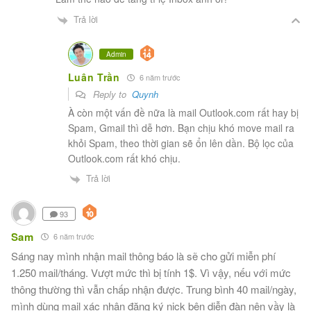
Trả lời
Admin
Luân Trần
6 năm trước
Reply to
Quynh
À còn một vấn đề nữa là mail Outlook.com rất hay bị
Spam, Gmail thì dễ hơn. Bạn chịu khó move mail ra
khỏi Spam, theo thời gian sẽ ổn lên dần. Bộ lọc của
Outlook.com rất khó chịu.
Trả lời
93
Sam
6 năm trước
Sáng nay mình nhận mail thông báo là sẽ cho gửi miễn phí
1.250 mail/tháng. Vượt mức thì bị tính 1$. Vì vậy, nếu với mức
thông thường thì vẫn chấp nhận được. Trung bình 40 mail/ngày,
mình dùng mail xác nhận đăng ký nick bên diễn đàn nên vầy là