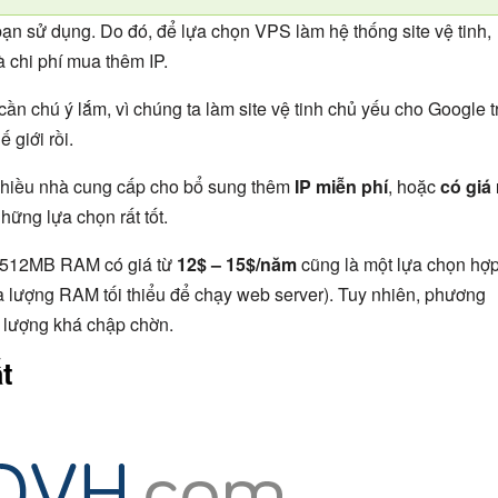
ạn sử dụng. Do đó, để lựa chọn VPS làm hệ thống site vệ tinh,
à chi phí mua thêm IP.
 cần chú ý lắm, vì chúng ta làm site vệ tinh chủ yếu cho Google t
 giới rồi.
 nhiều nhà cung cấp cho bổ sung thêm
IP miễn phí
, hoặc
có giá 
hững lựa chọn rất tốt.
S 512MB RAM có giá từ
12$ – 15$/năm
cũng là một lựa chọn hợ
là lượng RAM tối thiểu để chạy web server). Tuy nhiên, phương
t lượng khá chập chờn.
ất