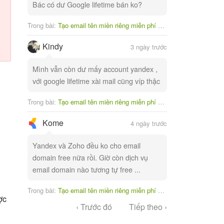
Bác có dư Google lifetime bán ko?
Trong bài:
Tạo email tên miền riêng miễn phí với Yandex
Kindy
3 ngày trước
Mình vẫn còn dư mấy account yandex ,
với google lifetime xài mail cũng víp thậc
Trong bài:
Tạo email tên miền riêng miễn phí với Yandex
Kome
4 ngày trước
Yandex và Zoho đều ko cho email
domain free nữa rồi. Giờ còn dịch vụ
email domain nào tương tự free ...
Trong bài:
Tạo email tên miền riêng miễn phí với Yandex
ợc
‹ Trước đó
Tiếp theo ›