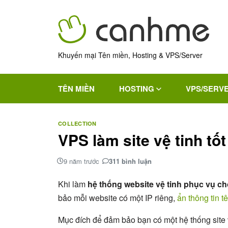
Khuyến mại Tên miền, Hosting & VPS/Server
TÊN MIỀN
HOSTING
VPS/SERV
COLLECTION
VPS làm site vệ tinh tố
9 năm trước
311 bình luận
Khi làm
hệ thống website vệ tinh phục vụ c
bảo mỗi website có một IP riêng,
ẩn thông tin t
Mục đích để đảm bảo bạn có một hệ thống site v