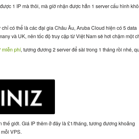
 được 1 IP mà thôi, mà giờ nhận được hẳn 1 server cấu hình kh
 chỉ có thể là các đại gia Châu Âu, Aruba Cloud hiện có 5 data
rmany và UK, nên tốc độ truy cập từ Việt Nam sẽ hơi chậm một ch
 miễn phí
, tương đương 2 server để sài trong 1 tháng rồi nhé, q
n thế giới. Giá IP thêm ở đây là £1/tháng, tương đương khoảng
P mỗi VPS.