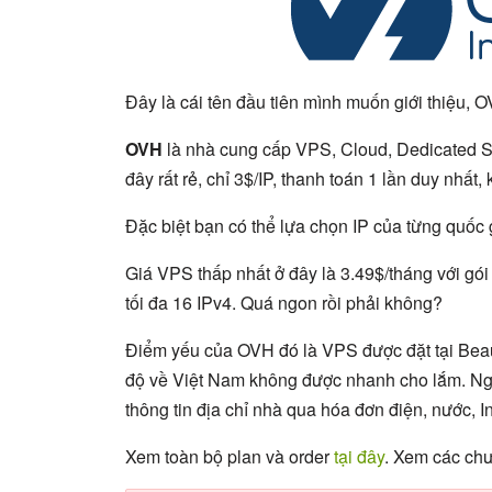
Đây là cái tên đầu tiên mình muốn giới thiệu, 
OVH
là nhà cung cấp VPS, Cloud, Dedicated Serv
đây rất rẻ, chỉ 3$/IP, thanh toán 1 lần duy nhất
Đặc biệt bạn có thể lựa chọn IP của từng quốc 
Giá VPS thấp nhất ở đây là 3.49$/tháng với gó
tối đa 16 IPv4. Quá ngon rồi phải không?
Điểm yếu của OVH đó là VPS được đặt tại Beau
độ về Việt Nam không được nhanh cho lắm. Ngo
thông tin địa chỉ nhà qua hóa đơn điện, nước, In
Xem toàn bộ plan và order
tại đây
. Xem các ch