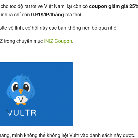
cho tốc độ rất tốt về Việt Nam, lại còn có
coupon giảm giá 25
ính ra chỉ còn
0.91$/IP/tháng
mà thôi.
ite vệ tinh, cơ hội này các bạn không nên bỏ qua nhé!
IZ trong chuyên mục
INIZ Coupon
.
tháng, mình không thể không liệt Vultr vào danh sách này được.