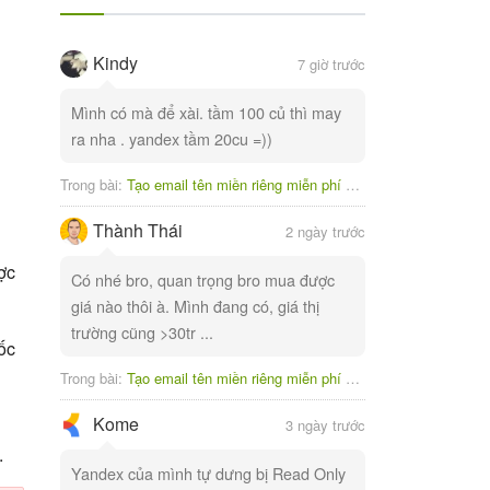
Kindy
7 giờ trước
Mình có mà để xài. tầm 100 củ thì may
ra nha . yandex tầm 20cu =))
Trong bài:
Tạo email tên miền riêng miễn phí với Yandex
Thành Thái
2 ngày trước
ợc
Có nhé bro, quan trọng bro mua được
giá nào thôi à. Mình đang có, giá thị
trường cũng >30tr ...
ốc
Trong bài:
Tạo email tên miền riêng miễn phí với Yandex
Kome
3 ngày trước
.
Yandex của mình tự dưng bị Read Only