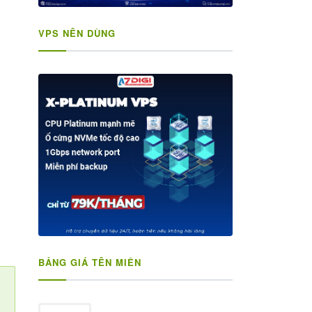
VPS NÊN DÙNG
BẢNG GIÁ TÊN MIỀN