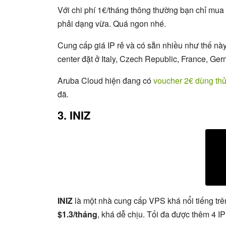
Với chi phí 1€/tháng thông thường bạn chỉ mua
phải dạng vừa. Quá ngon nhé.
Cung cấp giá IP rẻ và có sẵn nhiều như thế này
center đặt ở Italy, Czech Republic, France, Ge
Aruba Cloud hiện đang có
voucher 2€ dùng thử
đã.
3. INIZ
INIZ
là một nhà cung cấp VPS khá nổi tiếng trê
$1.3/tháng
, khá dễ chịu. Tối đa được thêm 4 I