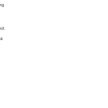
ông
út.
uá