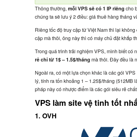
Thông thường,
mỗi VPS sẽ có 1 IP riêng
cho b
chúng ta sẽ lưu ý 2 điều: giá thuê hàng tháng v
Riêng tốc độ truy cập từ Việt Nam thì lại không
cập mà thôi, ông này thì có máy chủ đặt khắp thế
Trong quá trình trải nghiệm VPS, mình biết có
rẻ chỉ từ 1$ – 1.5$/tháng
mà thôi. Đây đều là n
Ngoài ra, có một lựa chọn khác là các gói VP
lý, tính ra tốn khoảng 1 – 1.25$/tháng (512MB 
pháp này có nhược điểm là các gói siêu rẻ chấ
VPS làm site vệ tinh tốt nh
1. OVH