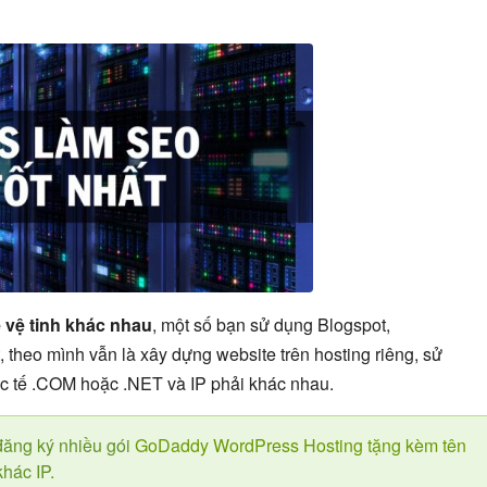
e vệ tinh khác nhau
, một số bạn sử dụng Blogspot,
 theo mình vẫn là xây dựng website trên hosting riêng, sử
 tế .COM hoặc .NET và IP phải khác nhau.
ăng ký nhiều gói
GoDaddy WordPress Hosting tặng kèm tên
khác IP.