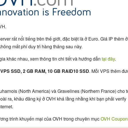
OVH.
er rất nổi tiếng trên thế giới, đặc biệt là ở Euro. Giá IP thêm ở
, không mất phí duy trì hàng tháng sau này.
gia khác nhau, xem thông tin chi tiết và hướng dẫn
tại đây
.
i
VPS SSD, 2 GB RAM, 10 GB RAID10 SSD
. Mỗi VPS thêm đư
harnois (North America) và Gravelines (Northern France) cho t
ài ra, khâu đăng ký ở OVH khá lằng nhằng khi bạn phải verify
ternet.
ương trình khuyến mại của OVH trong chuyên mục
OVH Coupon