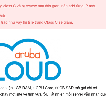
ng class C và bị review mất thời gian, nên add từng IP một.
hút.
tráo như vậy thì tỉ lệ trùng Class C sẽ giảm.
cấp tận 1GB RAM, 1 CPU Core, 20GB SSD mà giá chỉ có
hạy một site vệ tinh vừa rồi. Tất nhiên mỗi server vẫn nhận đư