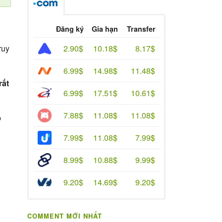
Đăng ký
Gia hạn
Transfer
2.90$
10.18$
8.17$
ruy
6.99$
14.98$
11.48$
rất
6.99$
17.51$
10.61$
7.88$
11.08$
11.08$
p
7.99$
11.08$
7.99$
8.99$
10.88$
9.99$
9.20$
14.69$
9.20$
COMMENT MỚI NHẤT