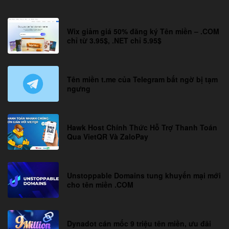
Wix giảm giá 50% đăng ký Tên miền – .COM
chỉ từ 3.95$, .NET chỉ 5.95$
Tên miền t.me của Telegram bất ngờ bị tạm
ngưng
Hawk Host Chính Thức Hỗ Trợ Thanh Toán
Qua VietQR Và ZaloPay
Unstoppable Domains tung khuyến mại mới
cho tên miền .COM
Dynadot cán mốc 9 triệu tên miền, ưu đãi