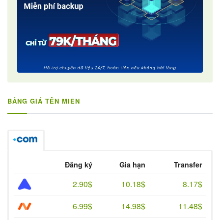
BẢNG GIÁ TÊN MIỀN
Đăng ký
Gia hạn
Transfer
2.90$
10.18$
8.17$
6.99$
14.98$
11.48$