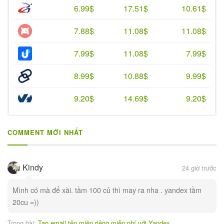
6.99$
17.51$
10.61$
7.88$
11.08$
11.08$
7.99$
11.08$
7.99$
8.99$
10.88$
9.99$
9.20$
14.69$
9.20$
COMMENT MỚI NHẤT
Kindy
24 giờ trước
Mình có mà để xài. tầm 100 củ thì may ra nha . yandex tầm
20cu =))
Trong bài:
Tạo email tên miền riêng miễn phí với Yandex