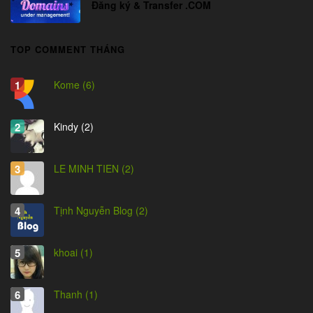
Đăng ký & Transfer .COM
TOP COMMENT THÁNG
Kome (6)
Kindy (2)
LE MINH TIEN (2)
Tịnh Nguyễn Blog (2)
khoai (1)
Thanh (1)