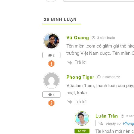
26
BÌNH LUẬN
Vũ Quang
3 năm trước
Tên miền .com có giảm giá thế nào 
trường Việt Nam được. Tên miền Q
2
Trả lời
Phong Tiger
3 năm trước
Vừa làm 1 em, thanh toán qua pay
hoạt, kaka
4
Trả lời
Luân Trần
3 năm
Reply to
Phong
Tài khoản mới nên c
Admin