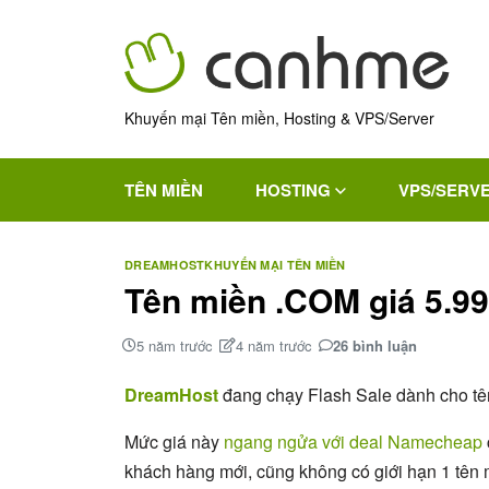
Khuyến mại Tên miền, Hosting & VPS/Server
TÊN MIỀN
HOSTING
VPS/SERV
DREAMHOST
KHUYẾN MẠI TÊN MIỀN
Tên miền .COM giá 5.9
5 năm trước
4 năm trước
26 bình luận
DreamHost
đang chạy Flash Sale dành cho tên
Mức giá này
ngang ngửa với deal Namecheap
khách hàng mới, cũng không có giới hạn 1 tên