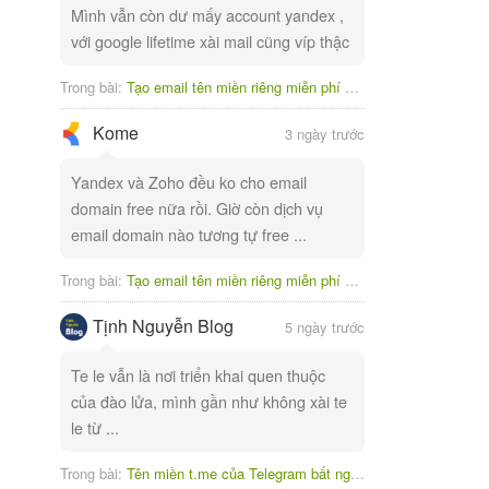
Mình vẫn còn dư mấy account yandex ,
với google lifetime xài mail cũng víp thậc
Trong bài:
Tạo email tên miền riêng miễn phí với Yandex
Kome
3 ngày trước
Yandex và Zoho đều ko cho email
domain free nữa rồi. Giờ còn dịch vụ
email domain nào tương tự free ...
Trong bài:
Tạo email tên miền riêng miễn phí với Yandex
Tịnh Nguyễn Blog
5 ngày trước
Te le vẫn là nơi triển khai quen thuộc
của đào lửa, mình gần như không xài te
le từ ...
Trong bài:
Tên miền t.me của Telegram bất ngờ bị tạm ngưng