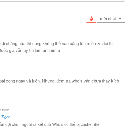
mới nhất
đi chăng nữa thì cũng không thể nào bằng tên miền .vn tại thị
uốc gia vẫn uy tín lắm anh em ạ
pal xong ngay và luôn. Nhưng kiểm tra whois vẫn chưa thấy kích
 trước
 Tiger
ần đợi chút, ngoài ra kết quả Whois có thể bị cache nhé.