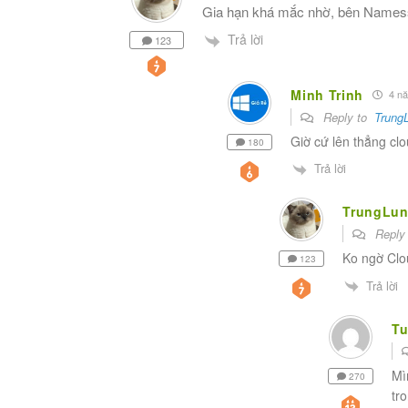
Gia hạn khá mắc nhờ, bên Namessil
Trả lời
123
Minh Trinh
4 nă
Reply to
Trung
Giờ cứ lên thẳng cl
180
Trả lời
TrungLun
Reply
Ko ngờ Clou
123
Trả lời
T
Mì
270
tr