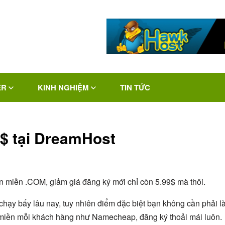
ER
KINH NGHIỆM
TIN TỨC
9$ tại DreamHost
 miền .COM, giảm giá đăng ký mới chỉ còn 5.99$ mà thôi.
chạy bấy lâu nay, tuy nhiên điểm đặc biệt bạn không cần phải l
 miền mỗi khách hàng như Namecheap, đăng ký thoải mái luôn.