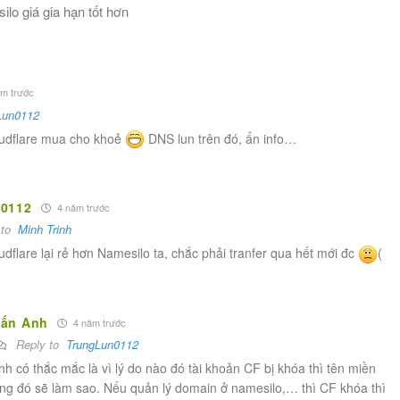
o giá gia hạn tốt hơn
m trước
Lun0112
oudflare mua cho khoẻ
DNS lun trên đó, ẩn info…
0112
4 năm trước
 to
Minh Trinh
dflare lại rẻ hơn Namesilo ta, chắc phải tranfer qua hết mới đc
(
uấn Anh
4 năm trước
Reply to
TrungLun0112
nh có thắc mắc là vì lý do nào đó tài khoản CF bị khóa thì tên miền
ong đó sẽ làm sao. Nếu quản lý domain ở namesilo,… thì CF khóa thì