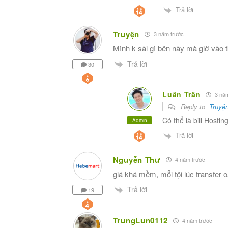
Trả lời
Truyện
3 năm trước
Mình k sài gì bên này mà giờ vào tk
Trả lời
30
Luân Trần
3 năm
Reply to
Truyệ
Có thể là bill Hosti
Admin
Trả lời
Nguyễn Thư
4 năm trước
giá khá mềm, mỗi tội lúc transfer o
Trả lời
19
TrungLun0112
4 năm trước