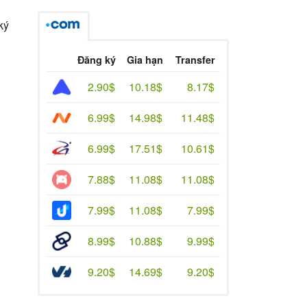
ký
Đăng ký
Gia hạn
Transfer
2.90$
10.18$
8.17$
6.99$
14.98$
11.48$
6.99$
17.51$
10.61$
7.88$
11.08$
11.08$
7.99$
11.08$
7.99$
8.99$
10.88$
9.99$
9.20$
14.69$
9.20$