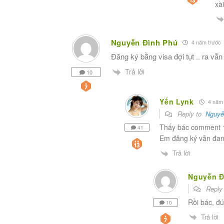
xà
Nguyễn Đình Phú
4 năm trước
Đăng ký bằng visa đợi tụt .. ra vẫ
Trả lời
10
Yến Lynk
4 năm 
Reply to
Nguyễ
Thấy bác comment 18
41
Em đăng ký vẫn đa
Trả lời
Nguyễn Đ
Reply
Rồi bác, đ
10
Trả lời