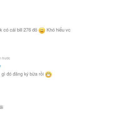
 có cái bill 276 đô
Khó hiểu vc
 trước
n
ng gì đó đăng ký bừa rồi
ải