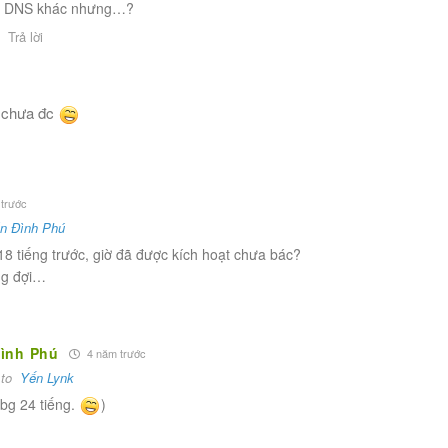
i DNS khác nhưng…?
Trả lời
n chưa đc
trước
n Đình Phú
 tiếng trước, giờ đã được kích hoạt chưa bác?
ng đợi…
ình Phú
4 năm trước
 to
Yến Lynk
úbg 24 tiếng.
)