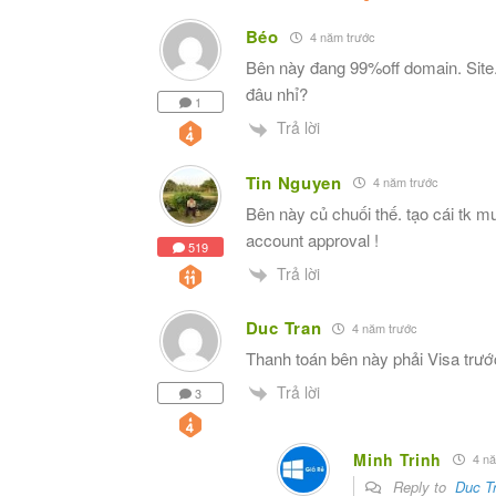
Béo
4 năm trước
Bên này đang 99%off domain. Site
đâu nhỉ?
1
Trả lời
Tin Nguyen
4 năm trước
Bên này củ chuối thế. tạo cái tk 
account approval !
519
Trả lời
Duc Tran
4 năm trước
Thanh toán bên này phải Visa trướ
Trả lời
3
Minh Trinh
4 nă
Reply to
Duc T