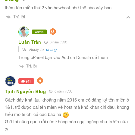
thêm tên miền thứ 2 vào hawhost như thê nào vậy bạn
Trả lời
Admin
Luân Trần
6 năm trước
Reply to
chung
Trong cPanel bạn vào Add on Domain để thêm
Trả lời
941
Tịnh Nguyễn Blog
6 năm trước
Cách đây khá lâu, khoảng năm 2016 em có đăng ký tên miền ở
1&1, trỏ được cái tên miền về host mà khó khăn chi đâu, không
hiểu mô tê chi cả các bác nạ
Giờ thì cũng quen rồi nên không còn ngại ngùng như trước nữa
:v