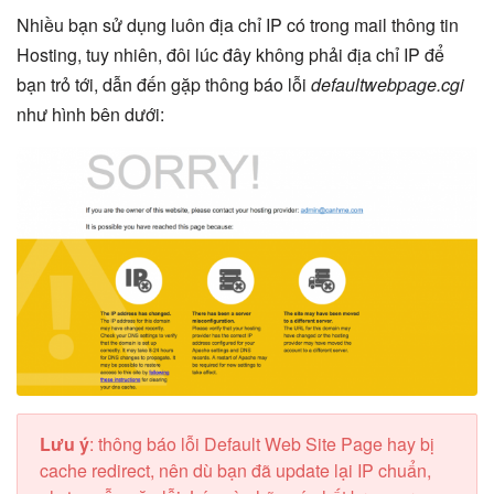
Nhiều bạn sử dụng luôn địa chỉ IP có trong mail thông tin
Hosting, tuy nhiên, đôi lúc đây không phải địa chỉ IP để
bạn trỏ tới, dẫn đến gặp thông báo lỗi
defaultwebpage.cgi
như hình bên dưới:
Lưu ý
: thông báo lỗi Default Web Site Page hay bị
cache redirect, nên dù bạn đã update lại IP chuẩn,