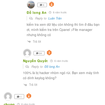
6
Đỗ long An
6 năm trước
Reply to
Luân Trần
kiểm tra xem dữ liệu còn không thì tìm ở đâu bạn
ơi, mình kiểm tra trên Cpanel >File manager
nhưng không có
Trả lời
64
Nguyễn Quyết
6 năm trước
Reply to
Đỗ long An
100% là bị hacker nhòm ngó rùi. Bạn xem máy tính
có dính keylog không?
Trả lời
1
chung
6 năm trước