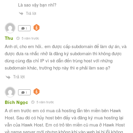
Là sao vậy bạn nhỉ?
Trả lời
1
Thu
5 năm trước
Anh ơi, cho em hỏi.. em được cấp subdomain để làm dự án, và
được đưa ra nhắc nhở là đăng ký subdomain thì không được
dùng cùng địa chỉ IP vì sẽ dẫn đến trùng host với những
subdomain khác, trường hợp này thì e phải làm sao ạ?
Trả lời
1
Bích Ngọc
5 năm trước
A ơi em trước em có mua cả hosting lẫn tên miền bên Hawk
Host. Sau đó có hủy host bên đấy và đăng ký mua hosting lại
vẫn của Hawk Host. Em có trỏ tên miền cũ mua ở Hawk Host
về name server mới nhưng không khi vào web lại bị lỗi không