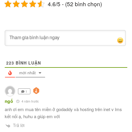
4.6/5 - (52 bình chọn)
223
BÌNH LUẬN
mới nhất
1
ngố
4 năm trước
anh ơi em mua tên miền ở godaddy và hosting trên inet v lms
kết nối ạ, huhu a giúp em với
Trả lời