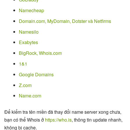
Namecheap
Domain.com, MyDomain, Dotster và Netfirms
Namesilo
Exabytes
BigRock, Whois.com
1&1
Google Domains
Z.com
Name.com
Để kiểm tra tên miền đã thay đổi name server xong chưa,
bạn có thể Whois ở
https://who.is
, thông tin update nhanh,
không bị cache.