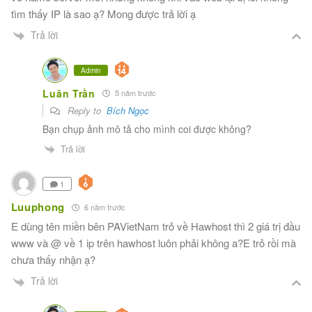
tìm thấy IP là sao ạ? Mong được trả lời ạ
Trả lời
Admin
Luân Trần
5 năm trước
Reply to
Bích Ngọc
Bạn chụp ảnh mô tả cho mình coi được không?
Trả lời
1
Luuphong
6 năm trước
E dùng tên miền bên PAVietNam trỏ về Hawhost thì 2 giá trị đầu
www và @ về 1 ip trên hawhost luôn phải không a?E trỏ rồi mà
chưa thấy nhận ạ?
Trả lời