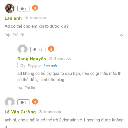
1
Lan anh
5 năm trước
Ad có thể cho em xin fb được k ạ?
Trả lời
172
Đang Nguyễn
5 năm trước
Reply to
Lan anh
ad không có hỗ trợ qua fb đâu bạn, nếu có gì thắc mắc thì
có thể để lại cmt trên blog
Trả lời
4
Lê Văn Cường
5 năm trước
anh ơi, cho e hỏi là có thể trỏ 2 domain về 1 hosting được không
ạ