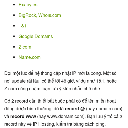
Exabytes
BigRock, Whois.com
1&1
Google Domains
Z.com
Name.com
Đợi một lúc để hệ thống cập nhật IP mới là xong. Một số
nơi update rất lâu, có thể tới 48 giờ, ví dụ như 1&1, hoặc
Z.com cũng chậm, bạn lưu ý kiên nhẫn chờ nhé.
Có 2 record cần thiết bắt buộc phải có để tên miền hoạt
động được bình thường, đó là
record @
(hay domain.com)
và
record www
(hay www.domain.com). Bạn lưu ý trỏ cả 2
record này về IP Hosting, kiểm tra bằng cách ping.