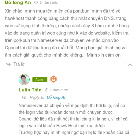
Đỗ long An
6 năm trước
Xin chào! mình mua tên miền của porkbun, mình đã trỏ về
hawkhost thành công bằng cách thứ nhất chuyển DNS. trang
web sử dụng bình thường, nhưng cách đây 3 hôm mình không
vào đc trang quản trị web củng như k vào dc website. kiểm tra
trên porkbun thì Nameserver đã chuyển về mặc định.vào
Cpanel thì dữ liệu trang đã mất hết. Mong bạn giải thích hộ và
tìm cách giải quyết cho mình dc không, . Mình xin cảm ơn
Trả lời
Admin
Luân Trần
6 năm trước
Reply to
Đỗ long An
Nameserver đã chuyển về mặc định thì hơi kì lạ, chỉ có
thể login vào tài khoản domain mới chuyển được.
Cpanel dữ liệu đã mất hết thì lại càng kì lạ hơn, vì chỉ có
login vào tài khoản Hawk Host mới xóa được.
Trường hợp này mình nghi ngờ bạn bị lộ tài khoản của cả