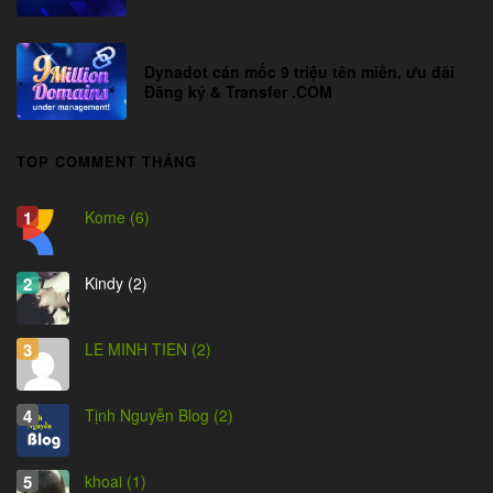
Dynadot cán mốc 9 triệu tên miền, ưu đãi
Đăng ký & Transfer .COM
TOP COMMENT THÁNG
Kome (6)
Kindy (2)
LE MINH TIEN (2)
Tịnh Nguyễn Blog (2)
khoai (1)