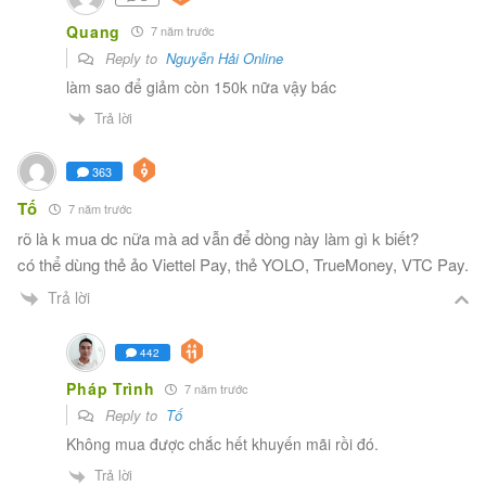
Quang
7 năm trước
Reply to
Nguyễn Hải Online
làm sao để giảm còn 150k nữa vậy bác
Trả lời
363
Tố
7 năm trước
rõ là k mua dc nữa mà ad vẫn để dòng này làm gì k biết?
có thể dùng thẻ ảo Viettel Pay, thẻ YOLO, TrueMoney, VTC Pay.
Trả lời
442
Pháp Trình
7 năm trước
Reply to
Tố
Không mua được chắc hết khuyến mãi rồi đó.
Trả lời