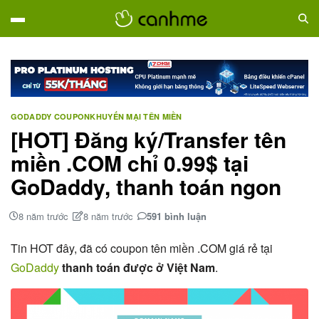
GODADDY COUPON
KHUYẾN MẠI TÊN MIỀN
[HOT] Đăng ký/Transfer tên
miền .COM chỉ 0.99$ tại
GoDaddy, thanh toán ngon
8 năm trước
8 năm trước
591 bình luận
Tin HOT đây, đã có coupon tên miền .COM giá rẻ tại
GoDaddy
thanh toán được ở Việt Nam
.