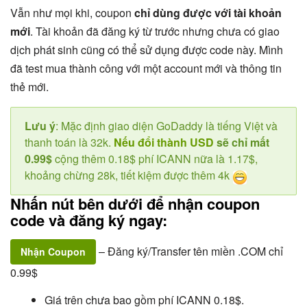
Vẫn như mọi khi, coupon
chỉ dùng được với tài khoản
mới
. Tài khoản đã đăng ký từ trước nhưng chưa có giao
dịch phát sinh cũng có thể sử dụng được code này. Mình
đã test mua thành công với một account mới và thông tin
thẻ mới.
Lưu ý
: Mặc định giao diện GoDaddy là tiếng Việt và
thanh toán là 32k.
Nếu đổi thành USD
sẽ chỉ mất
0.99$
cộng thêm 0.18$ phí ICANN nữa là 1.17$,
khoảng chừng 28k, tiết kiệm được thêm 4k
Nhấn nút bên dưới để nhận coupon
code và đăng ký ngay:
– Đăng ký/Transfer tên miền .COM chỉ
Nhận Coupon
0.99$
Giá trên chưa bao gồm phí ICANN 0.18$.