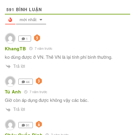
591
BÌNH LUẬN
mới nhất
1
KhangTB
7 năm trước
ko dùng được ở VN. Thẻ VN là lại tính phí bình thường.
Trả lời
44
Tú Anh
7 năm trước
Giờ còn áp dụng được không vậy các bác.
Trả lời
91
Châu Quốc Định
7 năm trước