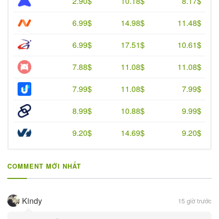
2.90$
10.18$
8.17$
6.99$
14.98$
11.48$
6.99$
17.51$
10.61$
7.88$
11.08$
11.08$
7.99$
11.08$
7.99$
8.99$
10.88$
9.99$
9.20$
14.69$
9.20$
COMMENT MỚI NHẤT
Kindy
15 giờ trước