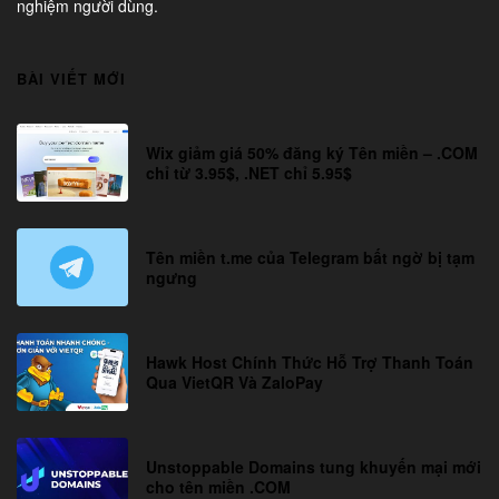
nghiệm người dùng.
BÀI VIẾT MỚI
Wix giảm giá 50% đăng ký Tên miền – .COM
chỉ từ 3.95$, .NET chỉ 5.95$
Tên miền t.me của Telegram bất ngờ bị tạm
ngưng
Hawk Host Chính Thức Hỗ Trợ Thanh Toán
Qua VietQR Và ZaloPay
Unstoppable Domains tung khuyến mại mới
cho tên miền .COM