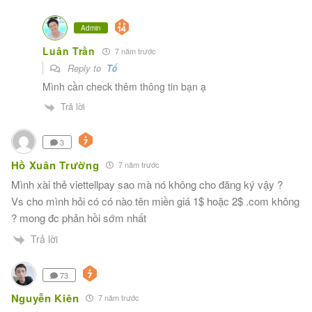
Admin
Luân Trần
7 năm trước
Reply to
Tố
Mình cần check thêm thông tin bạn ạ
Trả lời
3
Hồ Xuân Trường
7 năm trước
Mình xài thẻ viettellpay sao mà nó không cho đăng ký vậy ?
Vs cho mình hỏi có có nào tên miền giá 1$ hoặc 2$ .com không
? mong đc phản hồi sớm nhất
Trả lời
73
Nguyễn Kiên
7 năm trước