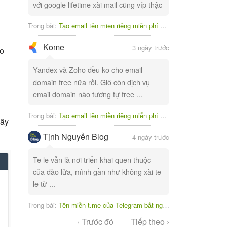
với google lifetime xài mail cũng víp thậc
Trong bài:
Tạo email tên miền riêng miễn phí với Yandex
Kome
3 ngày trước
ảo
Yandex và Zoho đều ko cho email
domain free nữa rồi. Giờ còn dịch vụ
email domain nào tương tự free ...
Trong bài:
Tạo email tên miền riêng miễn phí với Yandex
hãy
Tịnh Nguyễn Blog
4 ngày trước
Te le vẫn là nơi triển khai quen thuộc
của đào lửa, mình gần như không xài te
le từ ...
Trong bài:
Tên miền t.me của Telegram bất ngờ bị tạm ngưng
‹ Trước đó
Tiếp theo ›