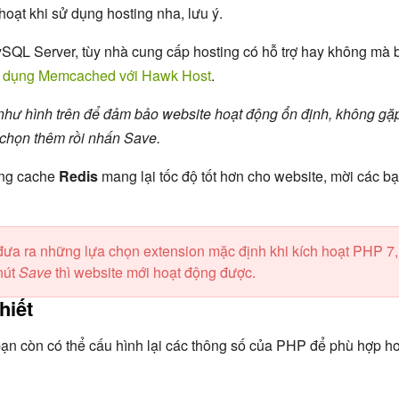
oạt khi sử dụng hosting nha, lưu ý.
ySQL Server, tùy nhà cung cấp hosting có hỗ trợ hay không mà 
 dụng Memcached với Hawk Host
.
n như hình trên để đảm bảo website hoạt động ổn định, không gặ
a chọn thêm rồi nhấn Save.
ụng cache
Redis
mang lại tốc độ tốt hơn cho website, mời các b
đưa ra những lựa chọn extension mặc định khi kích hoạt PHP 7,
nút
Save
thì website mới hoạt động được.
hiết
ạn còn có thể cấu hình lại các thông số của PHP để phù hợp h