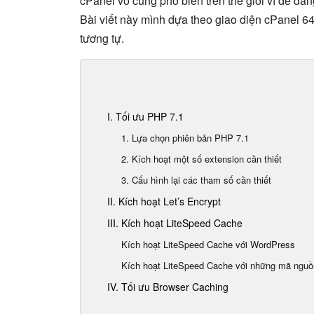
cPanel vô cùng phổ biến trên thế giới vì dễ dà
Bài viết này mình dựa theo giao diện cPanel 6
tương tự.
I. Tối ưu PHP 7.1
1. Lựa chọn phiên bản PHP 7.1
2. Kích hoạt một số extension cần thiết
3. Cấu hình lại các tham số cần thiết
II. Kích hoạt Let’s Encrypt
III. Kích hoạt LiteSpeed Cache
Kích hoạt LiteSpeed Cache với WordPress
Kích hoạt LiteSpeed Cache với những mã nguồ
IV. Tối ưu Browser Caching