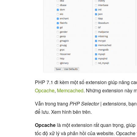
PHP 7.1 đi kèm một số extension giúp nâng cao
Opcache
,
Memcached
. Những extension này mà
Vẫn trong trang
PHP Selector | extensions
, bạ
để lưu. Xem hình bên trên.
Opcache
là một extension rất quan trọng, giúp
tốc độ xử lý và phản hồi của website. Opcache t