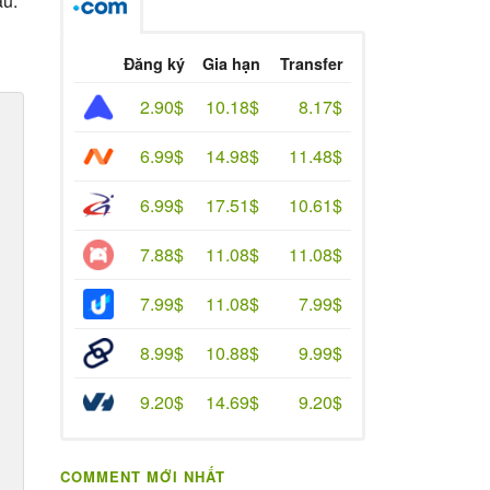
au.
n
Đăng ký
Gia hạn
Transfer
2.90$
10.18$
8.17$
6.99$
14.98$
11.48$
6.99$
17.51$
10.61$
7.88$
11.08$
11.08$
7.99$
11.08$
7.99$
8.99$
10.88$
9.99$
9.20$
14.69$
9.20$
COMMENT MỚI NHẤT