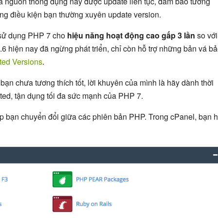
mã nguồn thông dụng này được update liên tục, đảm bảo tương
ong điều kiện bạn thường xuyên update version.
 sử dụng PHP 7 cho
hiệu năng hoạt động cao gấp 3 lần
so với
6 hiện nay đã ngừng phát triển, chỉ còn hỗ trợ những bản vá b
ed Versions
.
bạn chưa tương thích tốt, lời khuyên của mình là hãy dành thời
cated, tận dụng tối đa sức mạnh của PHP 7.
p bạn chuyển đổi giữa các phiên bản PHP. Trong cPanel, bạn 