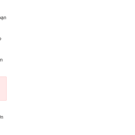
bạn
p
ạn
ơn