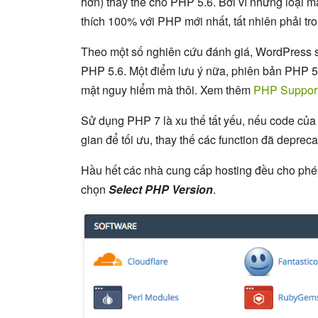
hơn) thay thế cho PHP 5.6. Bởi vì những loại 
thích 100% với PHP mới nhất, tất nhiên phải tr
Theo một số nghiên cứu đánh giá, WordPress
PHP 5.6. Một điểm lưu ý nữa, phiên bản PHP 5.
mật nguy hiểm mà thôi. Xem thêm
PHP Support
Sử dụng PHP 7 là xu thế tất yếu, nếu code của 
gian để tối ưu, thay thế các function đã depre
Hầu hết các nhà cung cấp hosting đều cho phé
chọn
Select PHP Version
.