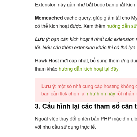
Extension này gần như bắt buộc bạn phải kích h
Memcached
cache query, giúp giảm tải cho M
có thể kích hoạt được. Xem thêm
hướng dẫn sử
Lưu ý
: bạn cần kích hoạt ít nhất các extensio
lỗi. Nếu cần thêm extension khác thì có thể lự
Hawk Host mới cập nhật, bổ sung thêm ứng d
tham khảo
hướng dẫn kích hoạt tại đây
.
Lưu ý
: một số nhà cung cấp hosting không 
bạn cần tick chọn lại
như hình này
rồi nhấn 
3. Cấu hình lại các tham số cần t
Ngoài việc thay đổi phiên bản PHP mặc định, b
với nhu cầu sử dụng thực tế.